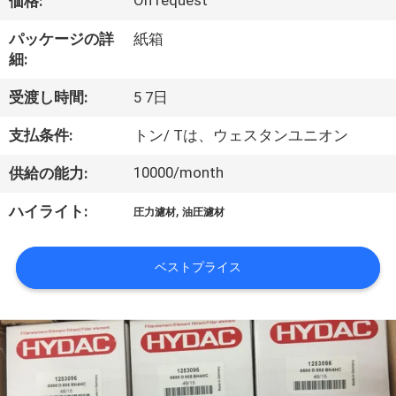
い
On request
価格:
て
パッケージの詳
紙箱
細:
工
受渡し時間:
5 7日
場
支払条件:
トン/ Tは、ウェスタンユニオン
旅
10000/month
供給の能力:
行
,
ハイライト:
圧力濾材
油圧濾材
品
ベストプライス
質
管
理