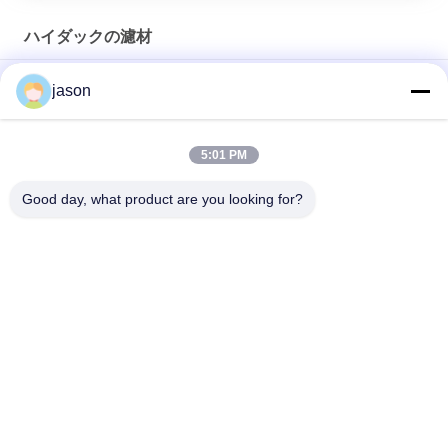
ハイダックの濾材
Hydac 309517 0240R050W/HC/-KB Hydac Return Line
jason
Elements
Hydac 1263053 1300R010ON Return Line Element
5:01 PM
Hydac 1253043 0060D010BH4HC/-V圧力濾材
Good day, what product are you looking for?
人気カテゴリ
すべて
・ レクスロス油圧ポ
・ レクスロス油圧バ
ンプ
ルブ
レクスロットの濾材
油研の油圧ポンプ
油研の油圧弁
ハイダックの濾材