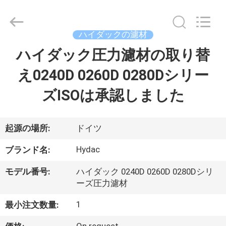
supplier.
Copyright
©
2019
-
ハイダックの濾材
2026
Saar
ハイダック圧力濾材の取り替
家
HK
Electronic
Limited.
え0240D 0260D 0280Dシリー
All
Rights
Reserved.
製
ズISOは承認しました
品
起源の場所:
ドイツ
私
Hydac
ブランド名:
達
モデル番号:
ハイダック 0240D 0260D 0280Dシリ
に
ーズ圧力濾材
つ
1
最小注文数量: