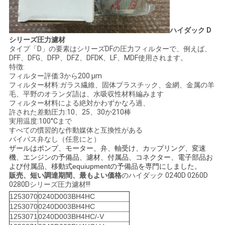
用
を
ハイダック D
シリーズ圧力濾材
要
タイプ「D」の要素はシリーズDFの圧力フィルターで、例えば、
DFF、DFG、DFP、DFZ、DFDK、LF、MDF使用されます。
特徴:
求
フィルター評価:3から200 µm
フィルター材料:ガラス繊維、固体プラスチック、金網、金属の羊
し
毛、平野のオランダ語は、水吸収性材料編みます
フィルター材料による絶対かわずかなろ過、
な
許された差動圧力:10、25、30か210棒
実用温度:100°Cまで
さ
すべての慣習的な作動媒体と互換性がある
バイパス弁なし（任意にと）
い
ザールはポンプ、モーター、弁、軸受け、カップリング、変速
機、エンジンの予備品、濾材、付属品、コネクター、電子部品お
よび付属品、移動式equiupmentの予備品を専門にしました。
販売、短い調達期間、最もよい価格
のハイダック 0240D 0260D
地
0280Dシリーズ圧力濾材!!!
1253070
0240D003BH4HC
図
1253070
0240D003BH4HC
1253071
0240D003BH4HC/-V