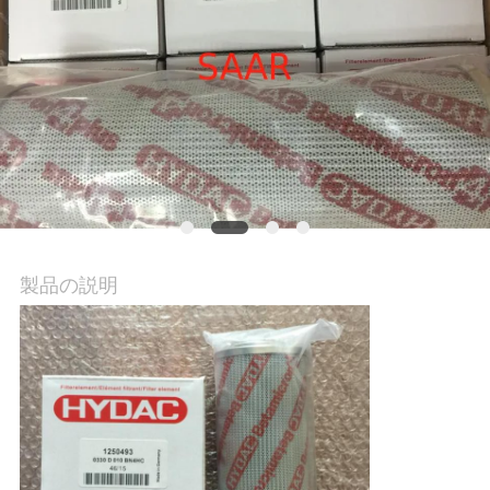
私
達
に
連
絡
し
製品の説明
な
さ
い
引