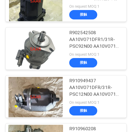
モーター AA6VMシリー
On request MOQ:1
私
ズ63
接触
88
達
R902542508
に
油研の油圧弁
AA10VO71DFR1/31R-
連
PSC92N00 AA10VO71シ
リーズ アキシャルピス
On request MOQ:1
絡
トン可変ポンプ
接触
し
な
R910949437
146
AA10VO71DFR/31R-
さ
PSC12N00 AA10VO71シ
ハイダックの濾材
リーズ アキシャルピス
On request MOQ:1
い
トン可変ポンプ
接触
引
R910960208