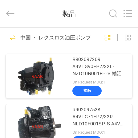
supplier.
Copyright
©
製品
2019
-
2026
Saar
家
916
HK
Electronic
中国 ・ レクスロス油圧ポンプ
Limited.
・ レクスロス油圧
All
Rights
Reserved.
製
ポンプ
R902097209
品
A4VTG90EP2/32L-
NZD10N001EP-S 軸活塞
変動ポンプ A4VTGシリ
On Request MOQ:1
私
ーズ 32
接触
1032
達
・ レクスロス油圧
R902097528
に
A4VTG71EP2/32R-
バルブ
つ
NLD10F001SP-S A4VTG
シリーズ 32軸活塞変動
On Request MOQ:1