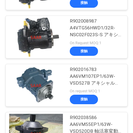
い
ポンプ
接触
て
R902008987
45
A4VTG56HWD1/32R-
工
レクスロットの濾
NSC02F023S-S アキシ
ャルピストン可変ポンプ
場
On Request MOQ:1
A4VTGシリーズ 32
材
接触
旅
行
R902016783
AA6VM107EP1/63W-
VSD527B アキシャルピ
品
38
ストン可変モータ
On request MOQ:1
AA6VMシリーズ 63
質
接触
油研の油圧ポンプ
管
R902038586
理
AA6VM55EP1/63W-
VSD520DB 軸活塞変動