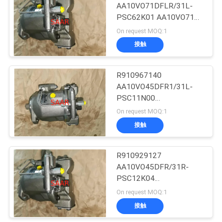
AA10VO71DFLR/31L-
用
PSC62K01 AA10VO71シ
8
を
リーズ 軸型ピストン変
On request MOQ:1
動ポンプ
接触
要
濾材
求
R910967140
AA10VO45DFR1/31L-
し
PSC11N00
な
AA10VO45DFR1シリー
On request MOQ:1
ズ 軸活塞変動ポンプ
接触
さ
270
パーカーデニソン
い
R910929127
AA10VO45DFR/31R-
の油圧ポンプ
PSC12K04
地
AA10VO45DFRシリーズ
On request MOQ:1
図
アキシャルピストン可変
接触
ポンプ