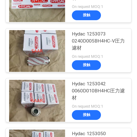
On request MOQ:1
私
接触
達
Hydac 1253073
に
0240D005BH4HC-V圧力
連
濾材
On request MOQ:1
絡
接触
し
な
Hydac 1253042
0060D010BH4HC圧力濾
さ
材
On request MOQ:1
い
接触
引
Hydac 1253050