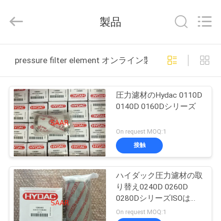
supplier.
Copyright
©
製品
2019
-
2025
Saar
家
HK
Electronic
pressure filter element オンライン製造
Limited.
All
Rights
Reserved.
製
圧力濾材のHydac 0110D
品
0140D 0160Dシリーズ
On request MOQ:1
私
接触
達
ハイダック圧力濾材の取
に
り替え0240D 0260D
つ
0280DシリーズISOは承
認しました
On request MOQ:1