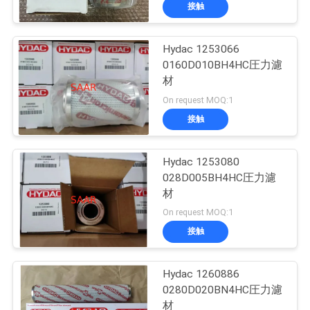
い
接触
て
Hydac 1253066
0160D010BH4HC圧力濾
工
材
場
On request MOQ:1
接触
旅
行
Hydac 1253080
028D005BH4HC圧力濾
材
品
On request MOQ:1
質
接触
管
Hydac 1260886
理
0280D020BN4HC圧力濾
材