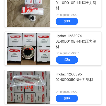
0110D010BH4HC圧力濾
用
材
を
On request MOQ:1
接触
要
求
Hydac 1253074
0240D010BH4HC圧力濾
し
材
な
On request MOQ:1
接触
さ
い
Hydac 1260895
0240D005ON圧力濾材
地
On request MOQ:1
図
接触