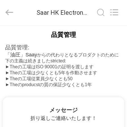
supplier.
Copyright
©
Saar HK Electronic Limited 品質管理
2019
-
2026
Saar
家
HK
Electronic
品質管理
Limited.
All
Rights
品質管理:
Reserved.
製
「
油圧
」
Saay
からの代わりとなるプロダクトのために
品
下の主義は続きましたstricted:
►Theの工場はISO 90001の証明を渡します
►Theの工場は少なくとも5年を作動させます
►Theの工場従業員少なくとも50
私
►Theのproducstの質の保証少なくとも1年
達
に
メッセージ
つ
折り返しご連絡いたします！