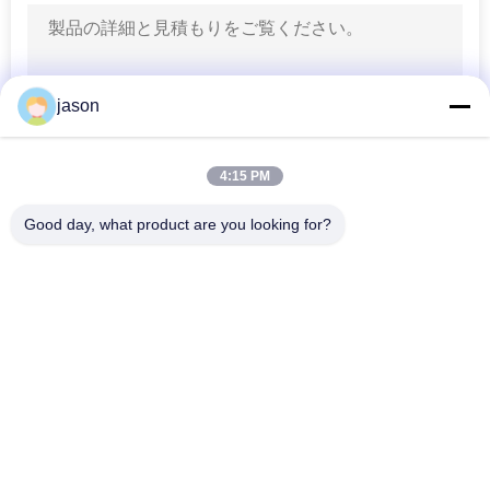
い
て
jason
工
場
4:15 PM
旅
Good day, what product are you looking for?
行
人気カテゴリ
すべて
品
・ レクスロス油圧ポ
・ レクスロス油圧バ
ンプ
ルブ
質
レクスロットの濾材
油研の油圧ポンプ
管
理
油研の油圧弁
ハイダックの濾材