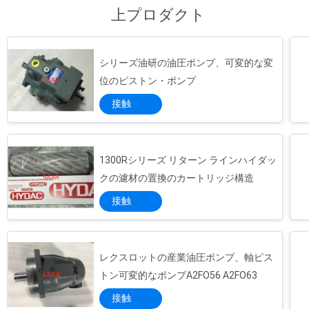
のチームは挑戦のため常に、必要とするもの
上プロダクト
を解決します。...
シリーズ油研の油圧ポンプ、可変的な変
位のピストン・ポンプ
接触
1300Rシリーズ リターン ラインハイダッ
クの濾材の置換のカートリッジ構造
接触
レクスロットの産業油圧ポンプ、軸ピス
トン可変的なポンプA2FO56 A2FO63
接触