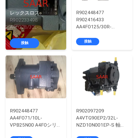
い
て
R902448477
レックスロス
R902416433
R902233498
AA4FO125/30R-
A4FO28/32L-
工
PZB25N00 A4FOシリー
NSC12N00 A4FOシリー
ズアキシャルピストン
ズ 軸式ピストン固定ポ
接触
接触
場
固定ポンプ
ンプ
旅
行
品
質
R902448477
R902097209
管
AA4FO71/10L-
A4VTG90EP2/32L-
VPB25N00 A4FOシリー
NZD10N001EP-S 軸活
理
ズ 軸式ピストン固定ポ
塞変動ポンプ A4VTGシ