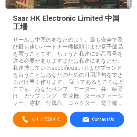
PRIVACY
Saar HK Electronic Limited 中国
POLICY
工場
ザールは中国のあなたのよく、最も安全で及
び最も速いパートナー機械類および電子部品
を買うことです。ちょうど私達に部品番号を
送る必要がありますまたは私達にあなたが、
私達捜しているsepcificationおよびブランド
を言うことはあなたのための引用語句をでき
るだけ早く作ります。 従ってあるところはど
こでも、あなたポンプ、モーター、弁、軸受
け、カップリング、変速機、ターボチャージ
ャー、濾材、付属品、コネクター、電子部品
および付属品を捜したら、移動式
equiupmentの予備品、そしてあなたは右の
今すぐ電話する
Contact Us
場所に来て下さい。 今度は、私達に連絡する
ことを躊躇しないで下さい。私達のベテラン