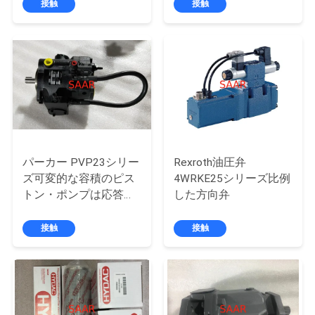
ンプ
リーズ 32
接触
接触
私
達
に
連
絡
パーカー PVP23シリー
Rexroth油圧弁
し
ズ可変的な容積のピス
4WRKE25シリーズ比例
な
トン・ポンプは応答時
した方向弁
間絶食します
さ
接触
接触
い
引