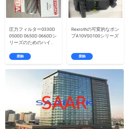
用
を
要
圧力フィルター0330D
Rexrothの可変的なポン
0500D 0650D 0660Dシ
プA10VSO100シリーズ
求
リーズのためのハイダ
ックの濾材
し
接触
接触
な
さ
い
地
図