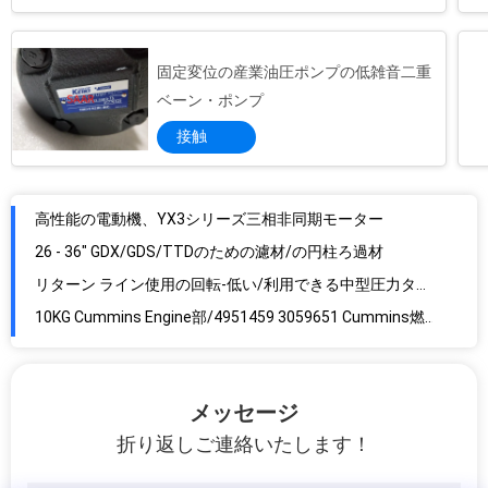
固定変位の産業油圧ポンプの低雑音二重
高性能の電動機、YX3シリーズ三相非同期モーター
ベーン・ポンプ
26 - 36" GDX/GDS/TTDのための濾材/の円柱ろ過材
接触
リターン ライン使用の回転-低い/利用できる中型圧力タイプ フィルターの…
10KG Cummins Engine部/4951459 3059651 Cummins燃料噴射装置ポンプ
HX80M HX55 HX35W Cummins Engineの部品、Cummins予備のHolsetのターボチャージャー
下のエンジンの高性能ISO9001の承認のためのCumminsの予備品
Rexroth A4VSO355シリーズ ピストン・ポンプA4VSO355DR/30R-PPB13N00の標準的な利用できる
Rexrothの可変的なピストン・ポンプA4VSO500シリーズ、AA4VSO500DP/30R-PPH13N00標準的な利用できる
ばね及びOリングのシールが付いているのリターン ライン ライン・フィルタの要素
FIK-FISの濾材の習慣- の設計されたリターン ライン フィルター使用法
メッセージ
Rosemount 3051C PLCモジュール/証明される同一平面上の圧力送信機ISO9001
折り返しご連絡いたします！
業界標準のタイプPLCモジュール、Rosemount 3051Tインライン圧力送信機
液体/ガス/蒸気の測定のための密集したRosemont圧力送信機3051GP