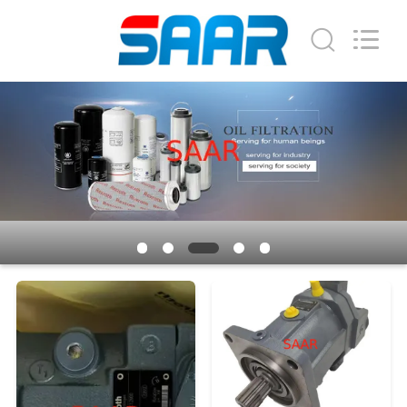
supplier.
Copyright
©
2019
-
2026
Saar
家
HK
Electronic
Limited.
All
Rights
Reserved.
製
品
私
達
に
つ