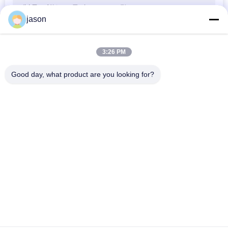
減速装置が付いているHCシリーズ三菱PLCモジュール/ACのサーボ モーター
jason
一般目的AC PLCモジュール、HFシリーズ三菱サーボ モーター
作り付けのイーサネット/USBポートとの三菱QシリーズPLCモジュールの高容量
3:26 PM
パーカーの油圧軸ピストン・ポンプPV032 PV040 PV046シリーズ低雑音のレベル
Parker PV063 PV080 PV092シリーズ軸ピストン・ポンプの在庫の販売
Good day, what product are you looking for?
ソレノイド-承認される作動させたDiectionalの制御弁の東京keiki DG4V-3シリーズISO9001
証明される高性能の DTフィルター油圧カートリッジISO9001
人気カテゴリ
すべて
・ レクスロス油圧ポ
・ レクスロス油圧バ
ンプ
ルブ
レクスロットの濾材
油研の油圧ポンプ
油研の油圧弁
ハイダックの濾材