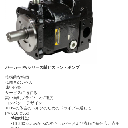
用
を
要
求
し
な
パーカー PVシリーズ軸ピストン・ポンプ
さ
技術的な特徴
低雑音のレベル
い
速い応答
サービスに適する
高い自動プライミング速度
コンパクト デザイン
地
100%の体言のトルクのためのドライブを通して
PV 016に360
図
特徴/利点:
•16-360 cc/revからの変位–カバーおよび流れの条件広い応用