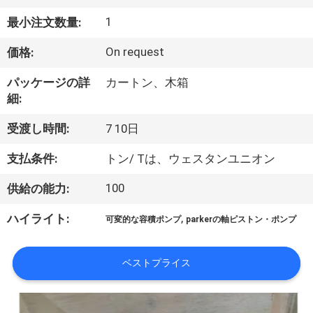
い
1
最小注文数量:
て
On request
価格:
工
パッケージの詳
カートン、木箱
細:
場
旅
受渡し時間:
7 10日
行
支払条件:
トン/ Tは、ウェスタンユニオン
100
供給の能力:
品
,
ハイライト:
可変的な容積ポンプ
parkerの軸ピストン・ポンプ
質
管
ベストプライス
理