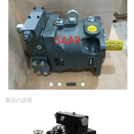
私
達
に
連
絡
し
な
さ
製品の説明
い
引