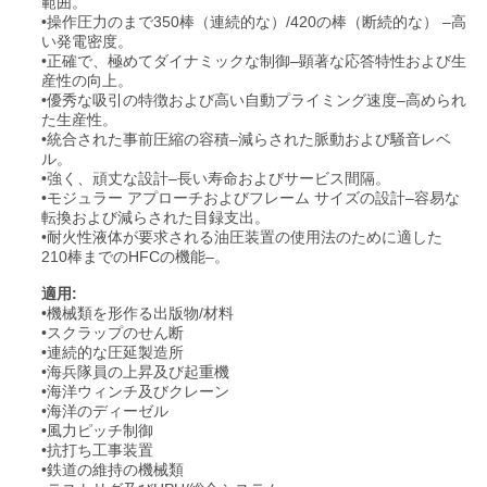
範囲。
•操作圧力のまで350棒（連続的な）/420の棒（断続的な） –高
PRIVACY
い発電密度。
•正確で、極めてダイナミックな制御–顕著な応答特性および生
POLICY
産性の向上。
•優秀な吸引の特徴および高い自動プライミング速度–高められ
た生産性。
•統合された事前圧縮の容積–減らされた脈動および騒音レベ
ル。
•強く、頑丈な設計–長い寿命およびサービス間隔。
•モジュラー アプローチおよびフレーム サイズの設計–容易な
転換および減らされた目録支出。
•耐火性液体が要求される油圧装置の使用法のために適した
210棒までのHFCの機能–。
適用:
•機械類を形作る出版物/材料
•スクラップのせん断
•連続的な圧延製造所
•海兵隊員の上昇及び起重機
•海洋ウィンチ及びクレーン
•海洋のディーゼル
•風力ピッチ制御
•抗打ち工事装置
•鉄道の維持の機械類