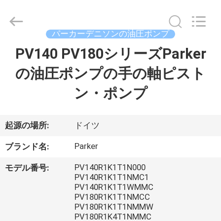
supplier.
Copyright
©
2019
-
パーカーデニソンの油圧ポンプ
2026
Saar
PV140 PV180シリーズParker
家
HK
Electronic
Limited.
の油圧ポンプの手の軸ピスト
All
Rights
Reserved.
製
ン・ポンプ
品
起源の場所:
ドイツ
私
Parker
ブランド名:
達
PV140R1K1T1N000
モデル番号:
PV140R1K1T1NMC1
に
PV140R1K1T1WMMC
PV180R1K1T1NMCC
つ
PV180R1K1T1NMMW
PV180R1K4T1NMMC