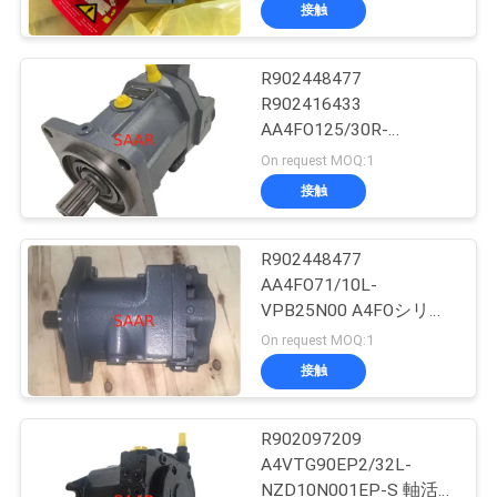
い
トン固定ポンプ
接触
て
R902448477
45
R902416433
工
レクスロットの濾
AA4FO125/30R-
PZB25N00 A4FOシリー
場
On request MOQ:1
ズアキシャルピストン固
材
接触
旅
定ポンプ
行
R902448477
AA4FO71/10L-
VPB25N00 A4FOシリー
品
38
ズ 軸式ピストン固定ポ
On request MOQ:1
ンプ
質
接触
油研の油圧ポンプ
管
R902097209
理
A4VTG90EP2/32L-
NZD10N001EP-S 軸活塞