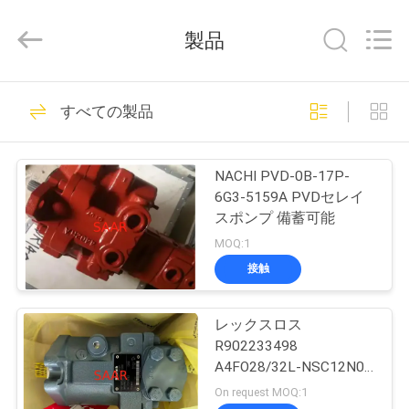
supplier.
Copyright
©
製品
2019
-
2026
Saar
家
919
HK
Electronic
すべての製品
Limited.
・ レクスロス油圧
All
Rights
Reserved.
製
ポンプ
NACHI PVD-0B-17P-
品
6G3-5159A PVDセレイ
スポンプ 備蓄可能
MOQ:1
私
接触
1032
達
・ レクスロス油圧
レックスロス
に
R902233498
バルブ
つ
A4FO28/32L-NSC12N00
A4FOシリーズ 軸式ピス
On request MOQ:1