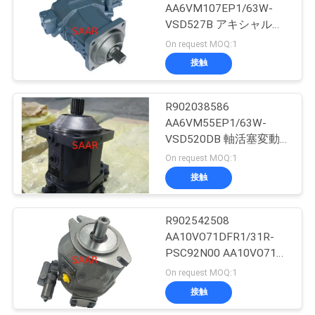
AA6VM107EP1/63W-
用
VSD527B アキシャルピ
8
を
ストン可変モータ
On request MOQ:1
AA6VMシリーズ 63
接触
要
濾材
求
R902038586
AA6VM55EP1/63W-
し
VSD520DB 軸活塞変動
な
モーター AA6VMシリー
On request MOQ:1
ズ63
接触
さ
270
パーカーデニソン
い
R902542508
AA10VO71DFR1/31R-
の油圧ポンプ
PSC92N00 AA10VO71シ
地
リーズ アキシャルピス
On request MOQ:1
図
トン可変ポンプ
接触