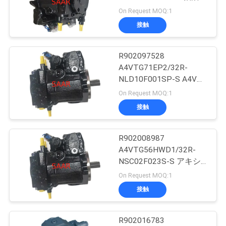
変動ポンプ A4VTGシリ
On Request MOQ:1
私
ーズ 32
接触
88
達
R902097528
に
油研の油圧弁
A4VTG71EP2/32R-
連
NLD10F001SP-S A4VTG
シリーズ 32軸活塞変動
On Request MOQ:1
絡
ポンプ
接触
し
な
R902008987
146
A4VTG56HWD1/32R-
さ
NSC02F023S-S アキシ
ハイダックの濾材
ャルピストン可変ポンプ
On Request MOQ:1
い
A4VTGシリーズ 32
接触
引
R902016783