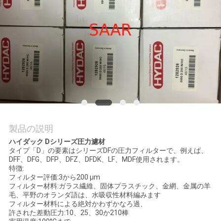
私
達
に
連
絡
し
製品の説明
な
ハイダック Dシリーズ圧力濾材
タイプ「D」の要素はシリーズDFの圧力フィルターで、例えば、
さ
DFF、DFG、DFP、DFZ、DFDK、LF、MDF使用されます。
特徴:
い
フィルター評価:3から200 µm
フィルター材料:ガラス繊維、固体プラスチック、金網、金属の羊
毛、平野のオランダ語は、水吸収性材料編みます
フィルター材料による絶対かわずかなろ過、
引
許された差動圧力:10、25、30か210棒