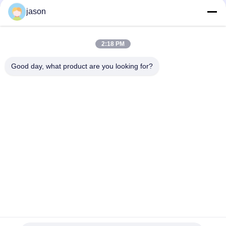
Hydac 309517 0240R050W/HC/-KB Hydac Return Line
jason
Elements
Hydac 1263053 1300R010ON Return Line Element
2:18 PM
Hydac 1253043 0060D010BH4HC/-V圧力濾材
Good day, what product are you looking for?
人気カテゴリ
すべて
・ レクスロス油圧ポ
・ レクスロス油圧バ
ンプ
ルブ
レクスロットの濾材
油研の油圧ポンプ
油研の油圧弁
ハイダックの濾材
パーカーデニソンの
濾材
油圧ポンプ