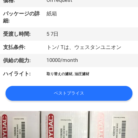
い
On request
価格:
て
パッケージの詳
紙箱
細:
工
受渡し時間:
5 7日
場
支払条件:
トン/ Tは、ウェスタンユニオン
旅
10000/month
供給の能力:
行
,
ハイライト:
取り替えの濾材
油圧濾材
品
ベストプライス
質
管
理