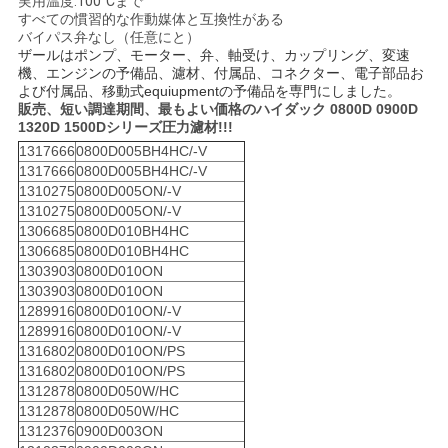
実用温度:100°Cまで
用
すべての慣習的な作動媒体と互換性がある
バイパス弁なし（任意にと）
を
ザールはポンプ、モーター、弁、軸受け、カップリング、変速
機、エンジンの予備品、濾材、付属品、コネクター、電子部品お
よび付属品、移動式equiupmentの予備品を専門にしました。
要
販売、短い調達期間、最もよい価格の
ハイダック 0800D 0900D
1320D 1500Dシリーズ圧力濾材!!!
求
1317666
0800D005BH4HC/-V
1317666
0800D005BH4HC/-V
し
1310275
0800D005ON/-V
1310275
0800D005ON/-V
な
1306685
0800D010BH4HC
1306685
0800D010BH4HC
さ
1303903
0800D010ON
1303903
0800D010ON
い
1289916
0800D010ON/-V
1289916
0800D010ON/-V
1316802
0800D010ON/PS
地
1316802
0800D010ON/PS
1312878
0800D050W/HC
図
1312878
0800D050W/HC
1312376
0900D003ON