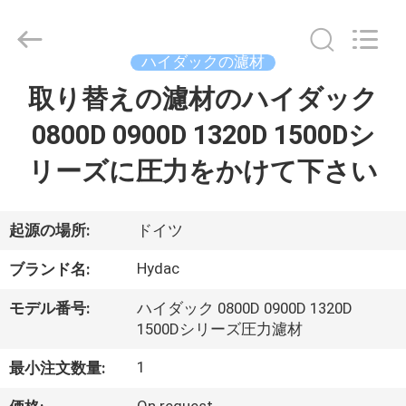
supplier.
Copyright
©
2019
-
ハイダックの濾材
2026
Saar
取り替えの濾材のハイダック
家
HK
Electronic
Limited.
0800D 0900D 1320D 1500Dシ
All
Rights
Reserved.
製
リーズに圧力をかけて下さい
品
起源の場所:
ドイツ
私
Hydac
ブランド名:
達
モデル番号:
ハイダック 0800D 0900D 1320D
に
1500Dシリーズ圧力濾材
つ
1
最小注文数量: