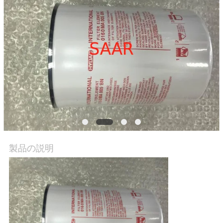
私
達
に
連
絡
し
な
製品の説明
さ
い
引