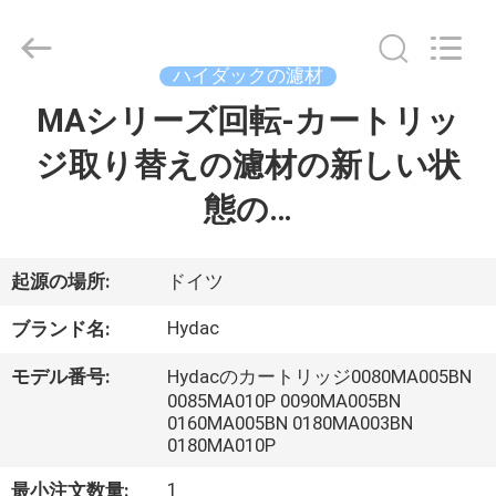
supplier.
Copyright
©
2019
-
ハイダックの濾材
2026
Saar
MAシリーズ回転-カートリッ
家
HK
Electronic
Limited.
ジ取り替えの濾材の新しい状
All
Rights
Reserved.
製
態の…
品
起源の場所:
ドイツ
私
Hydac
ブランド名:
達
モデル番号:
Hydacのカートリッジ0080MA005BN
に
0085MA010P 0090MA005BN
0160MA005BN 0180MA003BN
つ
0180MA010P
1
最小注文数量: