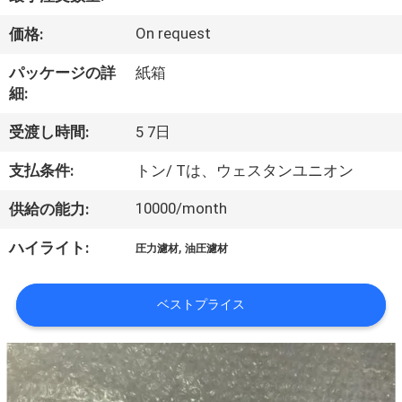
い
て
On request
価格:
パッケージの詳
紙箱
工
細:
場
受渡し時間:
5 7日
旅
支払条件:
トン/ Tは、ウェスタンユニオン
行
10000/month
供給の能力:
,
ハイライト:
圧力濾材
油圧濾材
品
質
ベストプライス
管
理