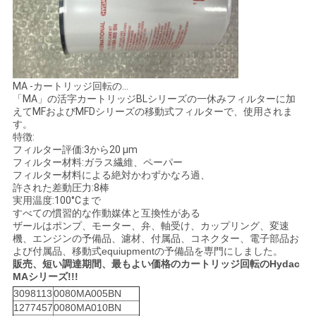
用
を
要
MA -カートリッジ回転の…
求
「MA」の活字カートリッジBLシリーズの一休みフィルターに加
えてMFおよびMFDシリーズの移動式フィルターで、使用されま
し
す。
特徴:
フィルター評価:3から20 µm
な
フィルター材料:ガラス繊維、ペーパー
フィルター材料による絶対かわずかなろ過、
さ
許された差動圧力:8棒
実用温度:100°Cまで
い
すべての慣習的な作動媒体と互換性がある
ザールはポンプ、モーター、弁、軸受け、カップリング、変速
機、エンジンの予備品、濾材、付属品、コネクター、電子部品お
よび付属品、移動式equiupmentの予備品を専門にしました。
地
販売、短い調達期間、最もよい価格のカートリッジ回転のHydac
MAシリーズ!!!
図
3098113
0080MA005BN
1277457
0080MA010BN