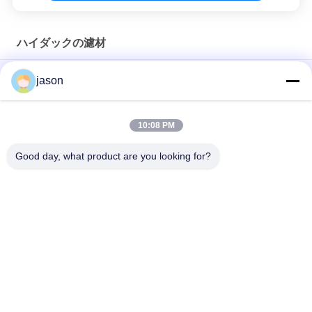
ハイダックの濾材
Hydac 309517 0240R050W/HC/-KB Hydac Return Line
jason
Elements
Hydac 1263053 1300R010ON Return Line Element
10:08 PM
Hydac 1253043 0060D010BH4HC/-V圧力濾材
Good day, what product are you looking for?
人気カテゴリ
すべて
・ レクスロス油圧ポ
・ レクスロス油圧バ
ンプ
ルブ
レクスロットの濾材
油研の油圧ポンプ