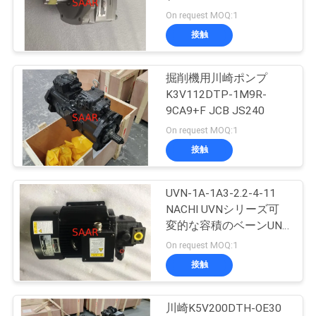
On request MOQ:1
私
接触
88
達
掘削機用川崎ポンプ
に
油研の油圧弁
K3V112DTP-1M9R-
連
9CA9+F JCB JS240
On request MOQ:1
絡
接触
し
な
UVN-1A-1A3-2.2-4-11
146
NACHI UVNシリーズ可
さ
変的な容積のベーンUNI-
ハイダックの濾材
PUMP
On request MOQ:1
い
接触
引
川崎K5V200DTH-OE30