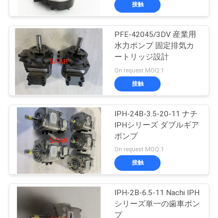
い
接触
て
PFE-42045/3DV 産業用
45
水力ポンプ 固定排気カ
工
レクスロットの濾
ートリッジ設計
場
On request MOQ:1
材
接触
旅
行
IPH-24B-3.5-20-11 ナチ
IPHシリーズ ダブルギア
ポンプ
品
38
On request MOQ:1
質
接触
油研の油圧ポンプ
管
IPH-2B-6.5-11 Nachi IPH
理
シリーズ単一の歯車ポン
プ