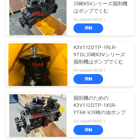
川崎K5Vシリーズ掘削機
用
はポンプでくむ
8
を
On request MOQ:1
接触
要
濾材
求
K3V112DTP-1RLR-
9TDL川崎K3Vシリーズ
し
掘削機はポンプでくむ
な
On request MOQ:1
接触
さ
270
パーカーデニソン
い
掘削機のための
K3V112DTP-1X5R-
の油圧ポンプ
YT6K-V川崎の油ポンプ
地
On request MOQ:1
図
接触