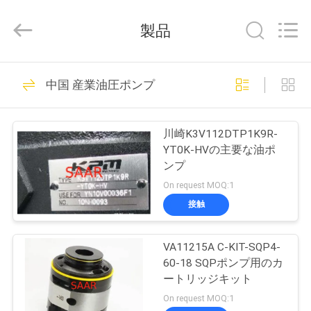
supplier.
Copyright
©
製品
2019
-
2026
Saar
家
919
HK
Electronic
中国 産業油圧ポンプ
Limited.
・ レクスロス油圧
All
Rights
Reserved.
製
ポンプ
川崎K3V112DTP1K9R-
品
YT0K-HVの主要な油ポ
ンプ
On request MOQ:1
私
接触
1032
達
・ レクスロス油圧
VA11215A C-KIT-SQP4-
に
60-18 SQPポンプ用のカ
バルブ
つ
ートリッジキット
On request MOQ:1