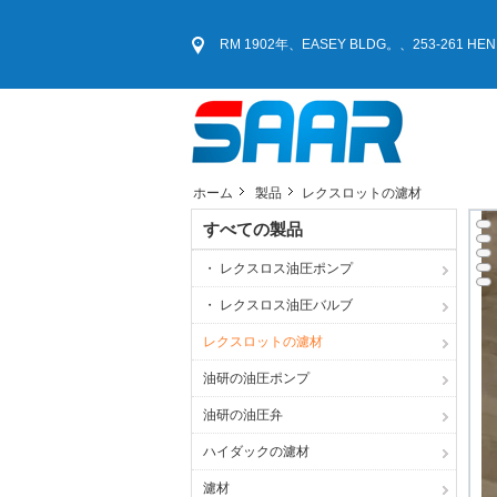
RM 1902年、EASEY BLDG。、253-261 
ホーム
製品
レクスロットの濾材
すべての製品
・ レクスロス油圧ポンプ
・ レクスロス油圧バルブ
レクスロットの濾材
油研の油圧ポンプ
油研の油圧弁
ハイダックの濾材
濾材