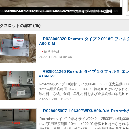
R928006320 Rexroth タイプ 2.0018G フィルター要素 2.0018G25-A00-0-M
(45)
クスロットの濾材
R928006320 Rexroth タイプ 2.0018G フィル
A00-0-M
続きを読む
2022-11-30 14:06:46
R928011260 Rexroth タイプ 1.0 フィルタ エレ
AHV-0-V
Rexrothのタイプ1.0濾材 サイズ0040… 2500圧力差
mの²実用温度範囲-10の… +100 °C 特徴▶▶はの
維材料、ろ紙、金網、羊毛材料および金属繊維の羊毛▶▶の
2022-11-30 13:57:24
R928005997 1.0630PWR3-A00-0-M Rexrot
Rexrothのタイプ1.0濾材 サイズ0040… 2500圧力差
mの²実用温度範囲-10の… +100 °C 特徴▶▶はの
維材料、ろ紙、金網、羊毛材料および金属繊維の羊毛▶▶の