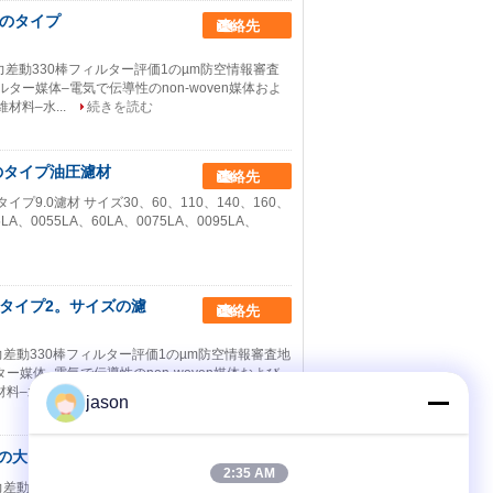
othのタイプ
連絡先
00圧力差動330棒フィルター評価1のµm防空情報審査
フィルター媒体–電気で伝導性のnon-woven媒体およ
料–水...
続きを読む
-0-Mのタイプ油圧濾材
連絡先
イプ9.0濾材 サイズ30、60、110、140、160、
5LA、0055LA、60LA、0075LA、0095LA、
rothのタイプ2。サイズの濾
連絡先
0圧力差動330棒フィルター評価1のµm防空情報審査地
ィルター媒体–電気で伝導性のnon-woven媒体および
–水...
続きを読む
jason
rothの大きさの濾材
連絡先
2:35 AM
0圧力差動330棒フィルター評価1のµm防空情報審査地