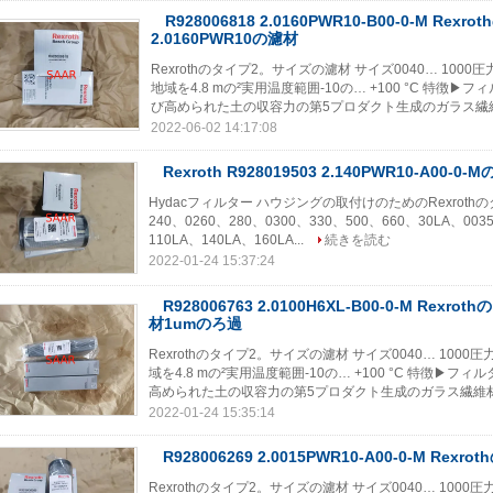
R928006818 2.0160PWR10-B00-0-M Rexr
2.0160PWR10の濾材
Rexrothのタイプ2。サイズの濾材 サイズ0040… 10
地域を4.8 mの²実用温度範囲-10の… +100 °C 特徴▶
び高められた土の収容力の第5プロダクト生成のガラス繊維材
2022-06-02 14:17:08
Rexroth R928019503 2.140PWR10-A00
Hydacフィルター ハウジングの取付けのためのRexrothのタ
240、0260、280、0300、330、500、660、30LA、003
110LA、140LA、160LA...
続きを読む
2022-01-24 15:37:24
R928006763 2.0100H6XL-B00-0-M Rex
材1umのろ過
Rexrothのタイプ2。サイズの濾材 サイズ0040… 100
域を4.8 mの²実用温度範囲-10の… +100 °C 特徴▶フ
高められた土の収容力の第5プロダクト生成のガラス繊維材料
2022-01-24 15:35:14
R928006269 2.0015PWR10-A00-0-M Rex
Rexrothのタイプ2。サイズの濾材 サイズ0040… 100