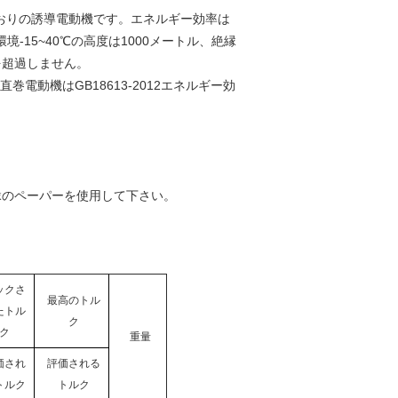
リスおりの誘導電動機です。エネルギー効率は
境-15~40℃の高度は1000メートル、絶縁
けを超過しません。
動機はGB18613-2012エネルギー効
絶縁のペーパーを使用して下さい。
ックさ
最高のトル
たトル
ク
ク
重量
価され
評価される
トルク
トルク