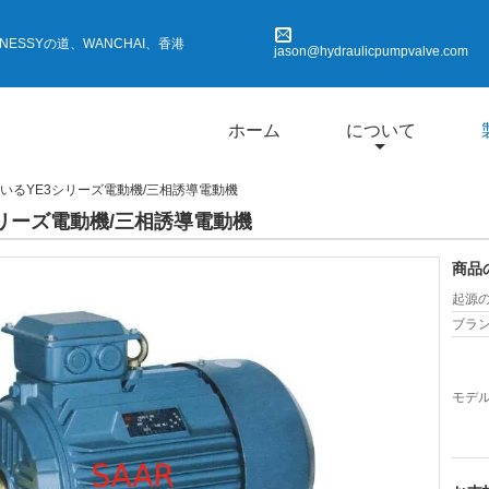
HENNESSYの道、WANCHAI、香港
jason@hydraulicpumpvalve.com
ホーム
について
いるYE3シリーズ電動機/三相誘導電動機
リーズ電動機/三相誘導電動機
商品
起源の
ブラン
モデル