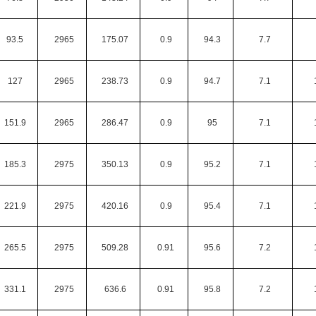
93.5
2965
175.07
0.9
94.3
7.7
127
2965
238.73
0.9
94.7
7.1
151.9
2965
286.47
0.9
95
7.1
185.3
2975
350.13
0.9
95.2
7.1
221.9
2975
420.16
0.9
95.4
7.1
265.5
2975
509.28
0.91
95.6
7.2
331.1
2975
636.6
0.91
95.8
7.2