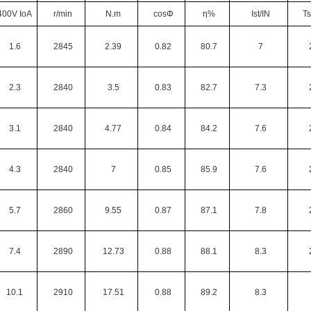
400V IoA
r/min
N.m
cosΦ
η%
Ist/IN
Ts
1.6
2845
2.39
0.82
80.7
7
2.3
2840
3.5
0.83
82.7
7.3
3.1
2840
4.77
0.84
84.2
7.6
4.3
2840
7
0.85
85.9
7.6
5.7
2860
9.55
0.87
87.1
7.8
7.4
2890
12.73
0.88
88.1
8.3
10.1
2910
17.51
0.88
89.2
8.3