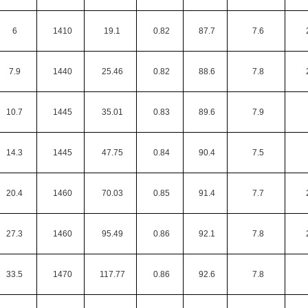
6
1410
19.1
0.82
87.7
7.6
7.9
1440
25.46
0.82
88.6
7.8
10.7
1445
35.01
0.83
89.6
7.9
14.3
1445
47.75
0.84
90.4
7.5
20.4
1460
70.03
0.85
91.4
7.7
27.3
1460
95.49
0.86
92.1
7.8
33.5
1470
117.77
0.86
92.6
7.8