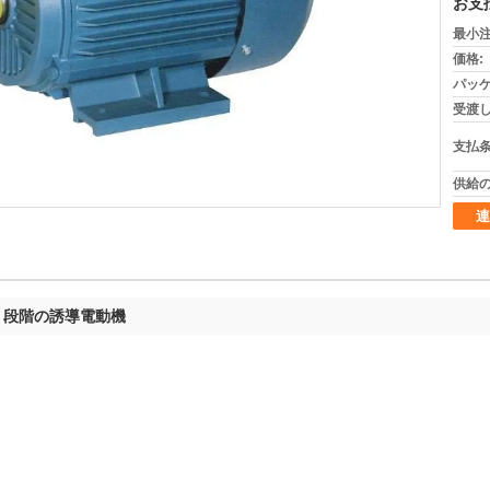
お支
最小注
価格:
パッケ
受渡し
支払条
供給の
連
3 段階の誘導電動機