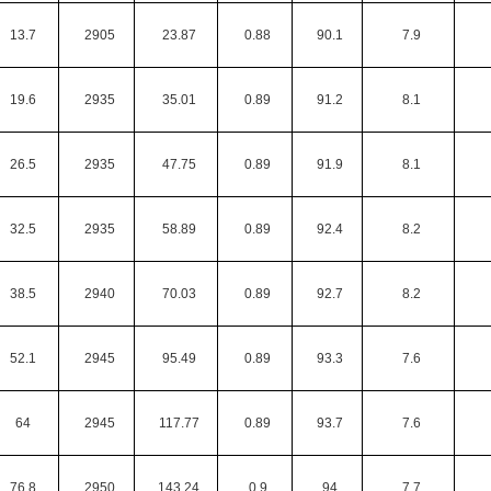
13.7
2905
23.87
0.88
90.1
7.9
19.6
2935
35.01
0.89
91.2
8.1
26.5
2935
47.75
0.89
91.9
8.1
32.5
2935
58.89
0.89
92.4
8.2
38.5
2940
70.03
0.89
92.7
8.2
52.1
2945
95.49
0.89
93.3
7.6
64
2945
117.77
0.89
93.7
7.6
76.8
2950
143.24
0.9
94
7.7