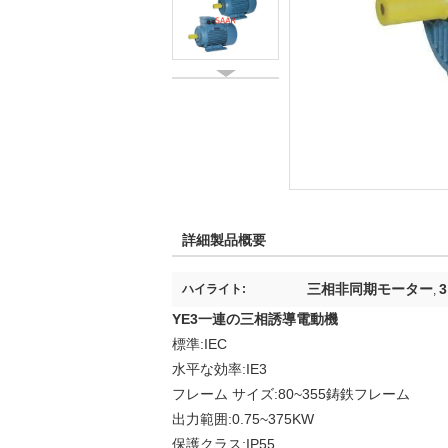
詳細製品概要
三相非同期モーター
ハイライト:
,
YE3一連の三相誘導電動機
標準:IEC
水平な効率:IE3
フレーム サイズ:80~355鋳鉄フレーム
出力範囲:0.75~375KW
保護クラス:IP55