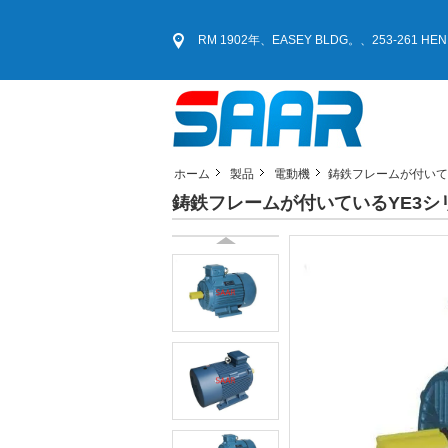
RM 1902年、EASEY BLDG。、253-261 
ホーム
製品
電動機
鋳鉄フレームが付いて
鋳鉄フレームが付いているYE3シ