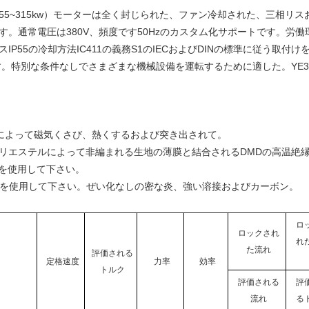
、0.55~315kw）モーターは全く封じられた、ファン冷却された、三相
ています。通常電圧は380V、頻度です50Hzのカスタム化サポートです。労働環
IP55の冷却方法IC411の義務S1のIECおよびDINの標準に従う取付
。特別な条件なしでさまざまな機械設備を運転するために適した。YE3直巻電
維によって磁気くさび、熱くするおよび突き出されて。
よびポリエステルによって非編まれる生地の薄膜と結合されるDMDの高温
ンを使用して下さい。
接の技術を使用して下さい。ぜい化なしの密な炎、強い溶接およびカーボン。
ロ
ロックされ
れ
た流れ
評価される
定格速度
力率
効率
トルク
評価される
評
流れ
る