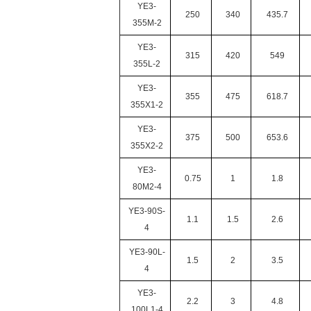
YE3-
250
340
435.7
355M-2
YE3-
315
420
549
355L-2
YE3-
355
475
618.7
355X1-2
YE3-
375
500
653.6
355X2-2
YE3-
0.75
1
1.8
80M2-4
YE3-90S-
1.1
1.5
2.6
4
YE3-90L-
1.5
2
3.5
4
YE3-
2.2
3
4.8
100L1-4