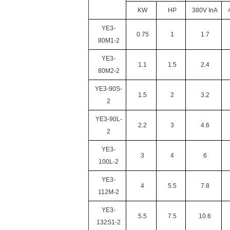
KW
HP
380V InA
YE3-
0.75
1
1.7
80M1-2
YE3-
1.1
1.5
2.4
80M2-2
YE3-90S-
1.5
2
3.2
2
YE3-90L-
2.2
3
4.6
2
YE3-
3
4
6
100L-2
YE3-
4
5.5
7.8
112M-2
YE3-
5.5
7.5
10.6
132S1-2