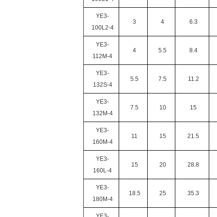
YE3-
3
4
6.3
100L2-4
YE3-
4
5.5
8.4
112M-4
YE3-
5.5
7.5
11.2
132S-4
YE3-
7.5
10
15
132M-4
YE3-
11
15
21.5
160M-4
YE3-
15
20
28.8
160L-4
YE3-
18.5
25
35.3
180M-4
YE3-