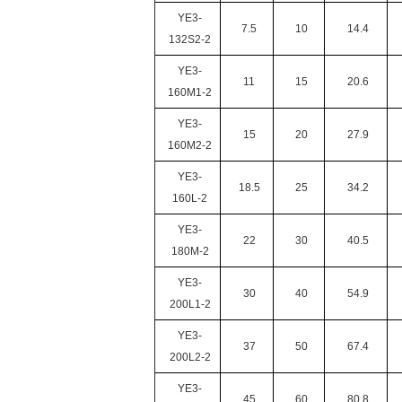
YE3-
7.5
10
14.4
132S2-2
YE3-
11
15
20.6
160M1-2
YE3-
15
20
27.9
160M2-2
YE3-
18.5
25
34.2
160L-2
YE3-
22
30
40.5
180M-2
YE3-
30
40
54.9
200L1-2
YE3-
37
50
67.4
200L2-2
YE3-
45
60
80.8