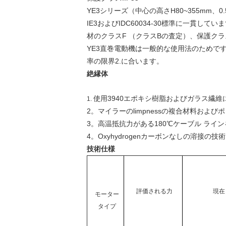
YE3シリーズ（中心の高さH80~355mm
IE3およびIDC60034-30標準に一貫し
材のクラスF （クラスBの査定）、保護クラス
YE3直巻電動機は一般的な使用法のためです
率の限界2.に合います。
絶縁体
使用3940エポキシ樹脂およびガラス繊
1.
2。マイラーのlimpnessの複合材料お
3。高温抵抗力がある180℃ケーブル ライ
4。Oxyhydrogenカーボンなしの溶
技術仕様
評価される力
現在
モーター
タイプ