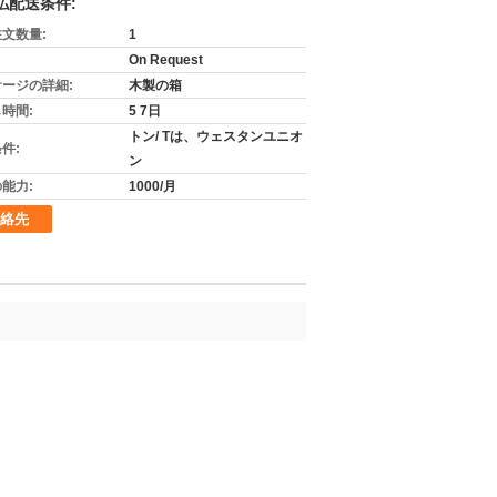
払配送条件:
文数量:
1
On Request
ージの詳細:
木製の箱
時間:
5 7日
トン/ Tは、ウェスタンユニオ
件:
ン
能力:
1000/月
絡先