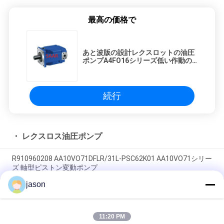
最高の価格で
あと波版の設計レクスロットの油圧
ポンプA4FO16シリーズ低い作動の
騒音
続行
・ レクスロス油圧ポンプ
R910960208 AA10VO71DFLR/31L-PSC62K01 AA10VO71シリー
ズ 軸型ピストン変動ポンプ
jason
R910945652 AA10VO71DRG/31L-PSC62N00 AA10VO71シリー
ズアキシャルピストン可変ポンプ
11:20 PM
R902447189 AA10VO71DR/31L-PSC12N00 AA10VO71シリー