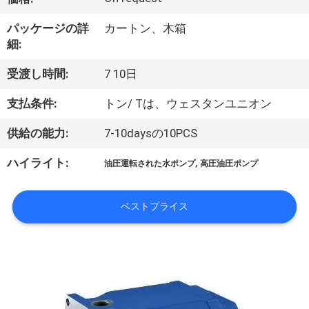
い
て
パッケージの詳
カートン、木箱
細:
工
受渡し時間:
7 10日
場
支払条件:
トン/ Tは、ウェスタンユニオン
旅
供給の能力:
7-10daysの10PCS
行
,
ハイライト:
油圧運転された水ポンプ
高圧油圧ポンプ
品
ベストプライス
質
管
理