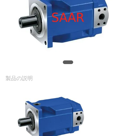
私
達
に
連
絡
し
製品の説明
な
さ
い
引