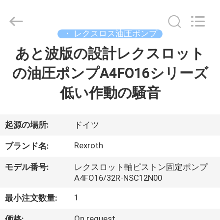
supplier.
Copyright
©
2019
-
・ レクスロス油圧ポンプ
2026
Saar
あと波版の設計レクスロット
家
HK
Electronic
Limited.
の油圧ポンプA4FO16シリーズ
All
Rights
Reserved.
製
低い作動の騒音
品
起源の場所:
ドイツ
私
Rexroth
ブランド名:
達
モデル番号:
レクスロット軸ピストン固定ポンプ
に
A4FO16/32R-NSC12N00
つ
1
最小注文数量:
On request
価格: