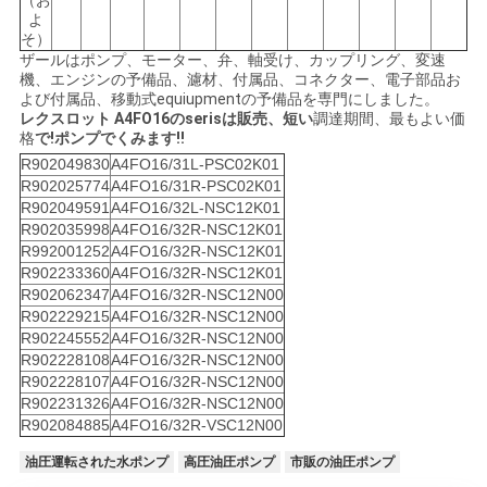
（お
よ
そ）
ザールはポンプ、モーター、弁、軸受け、カップリング、変速
機、エンジンの予備品、濾材、付属品、コネクター、電子部品お
よび付属品、移動式equiupmentの予備品を専門にしました。
レクスロット A4FO16のserisは販売、
短い
調達期間、最もよい価
格
で
!
ポンプでくみます
!!
R902049830
A4FO16/31L-PSC02K01
R902025774
A4FO16/31R-PSC02K01
R902049591
A4FO16/32L-NSC12K01
R902035998
A4FO16/32R-NSC12K01
R992001252
A4FO16/32R-NSC12K01
R902233360
A4FO16/32R-NSC12K01
R902062347
A4FO16/32R-NSC12N00
R902229215
A4FO16/32R-NSC12N00
R902245552
A4FO16/32R-NSC12N00
R902228108
A4FO16/32R-NSC12N00
R902228107
A4FO16/32R-NSC12N00
R902231326
A4FO16/32R-NSC12N00
R902084885
A4FO16/32R-VSC12N00
油圧運転された水ポンプ
高圧油圧ポンプ
市販の油圧ポンプ