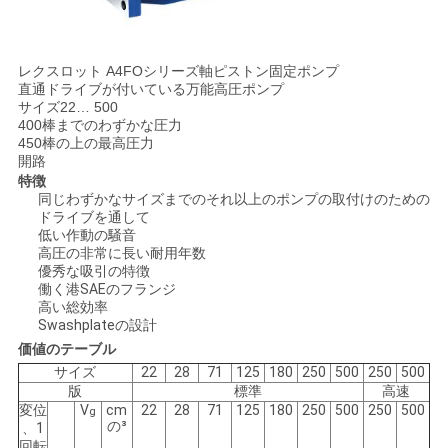
用
を
レクスロット A4FOシリーズ軸ピストン固定ポンプ
直通ドライブが付いている万能高圧ポンプ
要
サイズ22… 500
400棒までのわずかな圧力
求
450棒の上の最高圧力
開路
し
特徴
同じわずかなサイズまでのそれ以上のポンプの取付けのための
な
ドライブを通して
低い作動の騒音
高圧の非常に長い耐用年数
さ
優秀な吸引の特徴
働く港SAEのフランジ
い
高い総効率
Swashplateの設計
価値のテーブル
地
サイズ
22
28
71
125
180
250
500
250
500
版
標準
高速
図
変位
V
cm
22
28
71
125
180
250
500
250
500
g
の³
、1
回転