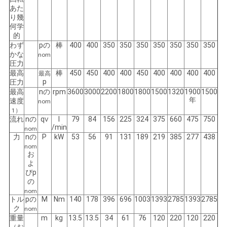
あた
PRIVACY
り幾
何学
POLICY
的
わず
pの
棒
400
400
350
350
350
350
350
350
350
かな
nom
圧力
最高
棒
450
450
400
400
450
400
400
400
400
最高
p
圧力
最高
nの
rpm
3600
3000
2200
1800
1800
1500
1320
1900
1500
年
速度
nom
1）
流れ
nの
q
l
79
84
156
225
324
375
660
475
750
V
/min
nom
力
nの
P
kW
53
56
91
131
189
219
385
277
438
nom
お
よ
びp
の
nom
トル
pの
M
Nm
140
178
396
696
1003
1393
2785
1393
2785
ク
nom
重量
m
kg
13.5
13.5
34
61
76
120
220
120
220