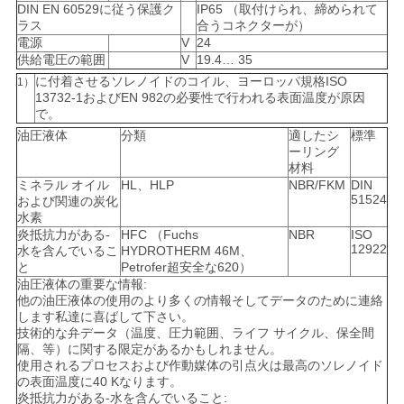
DIN EN 60529に従う保護ク
IP65 （取付けられ、締められて
ラス
合うコネクターが）
電源
V
24
供給電圧の範囲
V
19.4… 35
に付着させるソレノイドのコイル、ヨーロッパ規格ISO
1）
13732-1およびEN 982の必要性で行われる表面温度が原因
で。
油圧液体
分類
適したシ
標準
ーリング
材料
ミネラル オイル
HL、HLP
NBR/FKM
DIN
51524
および関連の炭化
水素
炎抵抗力がある-
HFC （Fuchs
NBR
ISO
12922
水を含んでいるこ
HYDROTHERM 46M、
と
Petrofer超安全な620）
油圧液体の重要な情報:
他の油圧液体の使用のより多くの情報そしてデータのために連絡
します私達に喜ばして下さい。
技術的な弁データ（温度、圧力範囲、ライフ サイクル、保全間
隔、等）に関する限定があるかもしれません。
使用されるプロセスおよび作動媒体の引点火は最高のソレノイド
の表面温度に40 Kなります。
炎抵抗力がある-水を含んでいること: