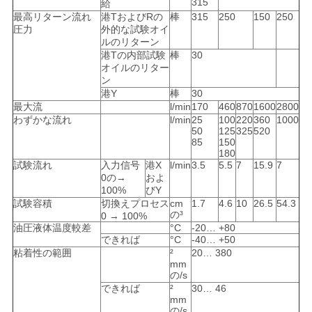
315
給
最高リターン流れ
港TおよびRの
棒
315
250
150
250
圧力
外的な試験オイ
ルのリターン
港Tの内部試験
棒
30
オイルのリター
ン
港Y
棒
30
最大流
l/min
170
460
870
1600
2800
わずかな流れ
l/min
25
100
220
360
1000
50
125
325
520
85
150
180
試験流れ
入力信号
港X
l/min
3.5
5.5
7
15.9
7
0の→
およ
100%
びY
試験容積
切換えプロセス
cm
1.7
4.6
10
26.5
54.3
の³
0 → 100%
油圧液体温度較差
°C
-20… +80
できれば
°C
-40… +50
粘着性の範囲
²
20… 380
mm
の/s
できれば
²
30… 46
mm
の/s