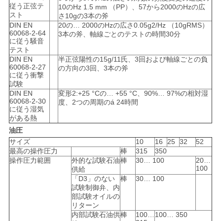
従う正弦テ
10のHz 1.5 mm （PP）、57から2000のHzの広
スト
さ10gの3本の斧
DIN EN
20の… 2000のHzの広さ0.05g2/Hz （10gRMS）
60068-2-64
3本の斧、軸線ごとのテストの時間30分
に従う騒音
テスト
DIN EN
半正弦陽性の15g/11氏、3回および軸線ごとの負
60068-2-27
の方向の3回、3本の斧
に従う衝撃
試験
DIN EN
変形2:+25 °Cの… +55 °C、90%… 97%の相対湿
60068-2-30
度、2つの周期のá 24時間
に従う湿気
がある熱
油圧
サイズ
10
16
25
32
52
最高の操作圧力
棒
315
350
操作圧力範囲
外的な試験石油
棒
30… 100
20…
100
供給
「D3」のない
棒
30… 100
試験制御弁、内
部試験オイルの
リターン
内部試験石油供
棒
100…
100… 350