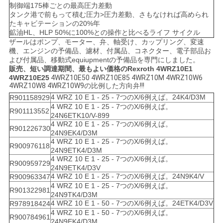
制御端175棒ごとの最高圧力差動
タンク港で前もって積む圧力>圧力差動、さもなければ高められ
たキャビテーションの20%年
鉱油HL、HLP 50%に100%との操作と比べるライフ サイクル
ザールはポンプ、モーター、弁、軸受け、カップリング、変速
機、エンジンの予備品、濾材、付属品、コネクター、電子部品お
よび付属品、移動式equiupmentの予備品を専門にしました。
販売、短い調達期間、最もよい価格のRexroth 4WRZ10E1
4WRZ10E25
4WRZ10E50 4WRZ10E85 4WRZ10M 4WRZ10W6
4WRZ10W8 4WRZ10W9の比例した方向弁!!!
4 WRZ 10 E 1 - 25 - 7つのX/6例えば。24K4/D3M
R901158929
4 WRZ 10 E 1 - 25 - 7つのX/6例えば。
R901113552
24N6ETK10/V-899
4 WRZ 10 E 1 - 25 - 7つのX/6例えば。
R901226730
24N9EK4/D3M
4 WRZ 10 E 1 - 25 - 7つのX/6例えば。
R900976118
24N9ETK4/D3M
4 WRZ 10 E 1 - 25 - 7つのX/6例えば。
R900959729
24N9ETK4/D3V
4 WRZ 10 E 1 - 25 - 7つのX/6例えば。24N9K4/V
R900963347
4 WRZ 10 E 1 - 25 - 7つのX/6例えば。
R901322981
24N9TK4/D3M
4 WRZ 10 E 1 - 50 - 7つのX/6例えば。24ETK4/D3V
R978918424
4 WRZ 10 E 1 - 50 - 7つのX/6例えば。
R900784961
24N9EK4/D3M