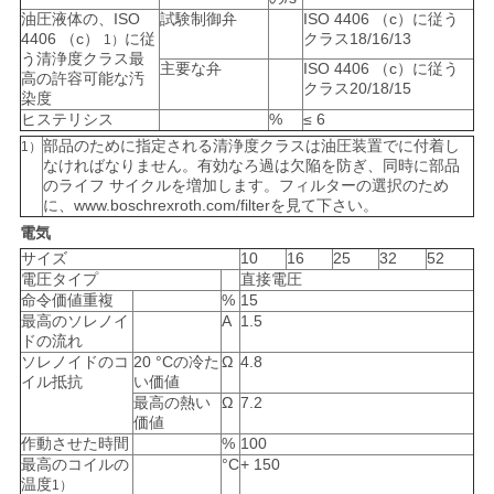
油圧液体の、ISO
試験制御弁
ISO 4406 （c）に従う
4406 （c）
に従
クラス18/16/13
1）
う清浄度クラス最
主要な弁
ISO 4406 （c）に従う
高の許容可能な汚
クラス20/18/15
染度
ヒステリシス
%
≤ 6
部品のために指定される清浄度クラスは油圧装置でに付着し
1）
なければなりません。有効なろ過は欠陥を防ぎ、同時に部品
のライフ サイクルを増加します。フィルターの選択のため
に、www.boschrexroth.com/filterを見て下さい。
電気
サイズ
10
16
25
32
52
電圧タイプ
直接電圧
命令価値重複
%
15
最高のソレノイ
A
1.5
ドの流れ
ソレノイドのコ
20 °Cの冷た
Ω
4.8
イル抵抗
い価値
最高の熱い
Ω
7.2
価値
作動させた時間
%
100
最高のコイルの
°C
+ 150
温度
1）