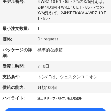
い
モデル番号:
4 WRZ 10 E 1 - 85 - 7つのX/6例えば。
24K4/D3M 4 WRZ 10 E 1 - 85 - 7つの
て
X/6例えば。24N9ETK4/V 4 WRZ 10 E
1 - 85 -
工
1
最小注文数量:
場
On request
価格:
旅
パッケージの詳
標準的な紙箱
行
細:
受渡し時間:
7 10日
品
支払条件:
トン/ Tは、ウェスタンユニオン
質
供給の能力:
月額100個
管
,
ハイライト:
油圧リリーフ バルブ
油圧電磁弁
理