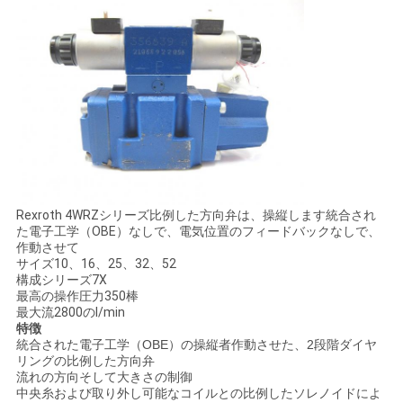
用
を
要
求
し
な
Rexroth 4WRZシリーズ比例した方向弁は、操縦します統合され
さ
た電子工学（OBE）なしで、電気位置のフィードバックなしで、
作動させて
サイズ10、16、25、32、52
い
構成シリーズ7X
最高の操作圧力350棒
最大流2800のl/min
地
特徴
統合された電子工学（OBE）の操縦者作動させた、2段階ダイヤ
リングの比例した方向弁
図
流れの方向そして大きさの制御
中央糸および取り外し可能なコイルとの比例したソレノイドによ