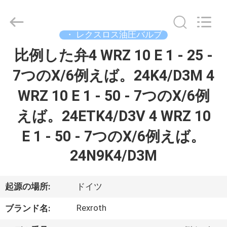
supplier.
Copyright
©
2019
-
・ レクスロス油圧バルブ
2026
Saar
比例した弁4 WRZ 10 E 1 - 25 -
家
HK
Electronic
Limited.
7つのX/6例えば。24K4/D3M 4
All
Rights
Reserved.
製
WRZ 10 E 1 - 50 - 7つのX/6例
品
えば。24ETK4/D3V 4 WRZ 10
E 1 - 50 - 7つのX/6例えば。
私
24N9K4/D3M
達
に
起源の場所:
ドイツ
つ
Rexroth
ブランド名: