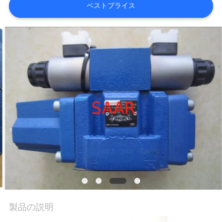
ベストプライス
私
達
に
連
絡
し
な
さ
い
製品の説明
引