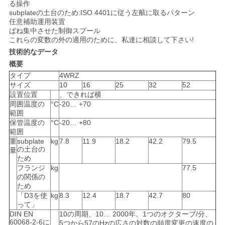
る操作
PRIVACY
subplateの土台のため:ISO 4401に従う左舷に取るパターン
任意補助運用装置
POLICY
ばね集中させた制御スプール
これらの変数の外の適用のために、私達に相談して下さい!
技術的なデータ
概要
タイプ
4WRZ
サイズ
10
16
25
32
52
設置位置
、できれば横
周囲温度の
°C
-20… +70
範囲
保管温度の
°C
-20… +80
範囲
重
subplate
kg
7.8
11.9
18.2
42.2
79.5
の土台の
量
ため
フランジ
kg
77.5
の関係の
ため
「D3を使
kg
8.3
12.4
18.7
42.7
80
って」
DIN EN
10の周期、10… 2000年。1つのオクターブ/分、
60068-2-6に
5つから57のHzの広さの対数の頻度変更の速度の