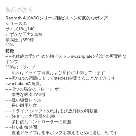
用
製品の説明
を
Rexroth A10VSOシリーズ軸ピストン可変的なポンプ
シリーズ31
要
サイズ18に140
わずかな圧力280棒
最高圧力350棒
求
開路
特徴
し
– –流体静力学のための軸ピストンswashplateの設計の可変的な
ポンプ
な
開路のドライブ
– –流れはドライブ速度および変位に比例しています
さ
– –流れはの調節によってsteplessly変えることができます
swashplateの角度。
– – 2つの場合のドレーン ポート
い
– –優秀な吸引の特徴
– –低い騒音レベル
– –長い耐用年数
地
– –ドライブ シャフトの軸および放射状の積載量
– –好ましい力/重量の比率
– –多目的なコントローラーの範囲
図
– –短い制御時間
– –直通ドライブは歯車ポンプを加えるために適し、軸です