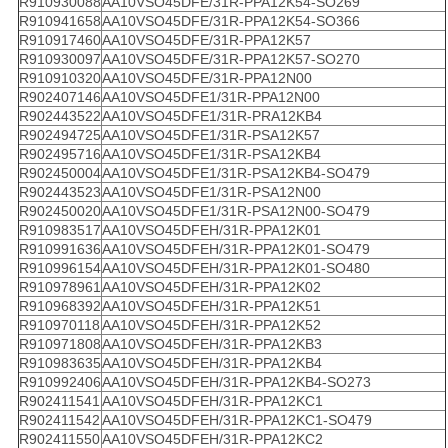
R910930088
AA10VSO45DFE/31R-PPA12K54-SO269
R910941658
AA10VSO45DFE/31R-PPA12K54-SO366
R910917460
AA10VSO45DFE/31R-PPA12K57
R910930097
AA10VSO45DFE/31R-PPA12K57-SO270
R910910320
AA10VSO45DFE/31R-PPA12N00
R902407146
AA10VSO45DFE1/31R-PPA12N00
R902443522
AA10VSO45DFE1/31R-PRA12KB4
R902494725
AA10VSO45DFE1/31R-PSA12K57
R902495716
AA10VSO45DFE1/31R-PSA12KB4
R902450004
AA10VSO45DFE1/31R-PSA12KB4-SO479
R902443523
AA10VSO45DFE1/31R-PSA12N00
R902450020
AA10VSO45DFE1/31R-PSA12N00-SO479
R910983517
AA10VSO45DFEH/31R-PPA12K01
R910991636
AA10VSO45DFEH/31R-PPA12K01-SO479
R910996154
AA10VSO45DFEH/31R-PPA12K01-SO480
R910978961
AA10VSO45DFEH/31R-PPA12K02
R910968392
AA10VSO45DFEH/31R-PPA12K51
R910970118
AA10VSO45DFEH/31R-PPA12K52
R910971808
AA10VSO45DFEH/31R-PPA12KB3
R910983635
AA10VSO45DFEH/31R-PPA12KB4
R910992406
AA10VSO45DFEH/31R-PPA12KB4-SO273
R902411541
AA10VSO45DFEH/31R-PPA12KC1
R902411542
AA10VSO45DFEH/31R-PPA12KC1-SO479
R902411550
AA10VSO45DFEH/31R-PPA12KC2