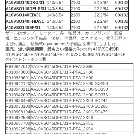
A10VSO140DRG/31
140/8.54
2100
22.2/84
60/132
A10VSO140DFLR/31
140/8.54
2100
22.2/84
60/132
A10VSO140ED/31
140/8.54
2100
22.2/84
60/132
A10VSO140FHD/31
140/8.54
2100
22.2/84
60/132
A10VSO140EF/31
140/8.54
2100
22.2/84
60/132
ザールはポンプ、モーター、弁、軸受け、カップリング、変速
機、エンジンの予備品、濾材、付属品、コネクター、電子部品お
よび付属品、移動式equiupmentの予備品を専門にしました。
販売、短い調達期間、最もよい価格
のRexroth A10VSO45DR
A10VSO45DFR A10VSO45DFR1 A10VSO45DRG A10VSO45DFLR
のピストン・ポンプ!!!
R910947012
AA10VSO45DFE/31R-PPA12G80
R910940800
AA10VSO45DFE/31R-PPA12H00
R910939691
AA10VSO45DFE/31R-PPA12H00
R910942120
AA10VSO45DFE/31R-PPA12H00-SO250
R910943211
AA10VSO45DFE/31R-PPA12H00-SO250
R910942097
AA10VSO45DFE/31R-PPA12H00-SO376
R910936458
AA10VSO45DFE/31R-PPA12K00-SO244
R910930108
AA10VSO45DFE/31R-PPA12K00-SO268
R910968194
AA10VSO45DFE/31R-PPA12K01-SO479
R910932589
AA10VSO45DFE/31R-PPA12K26
R910937709
AA10VSO45DFE/31R-PPA12K51
R910922938
AA10VSO45DFE/31R-PPA12K54