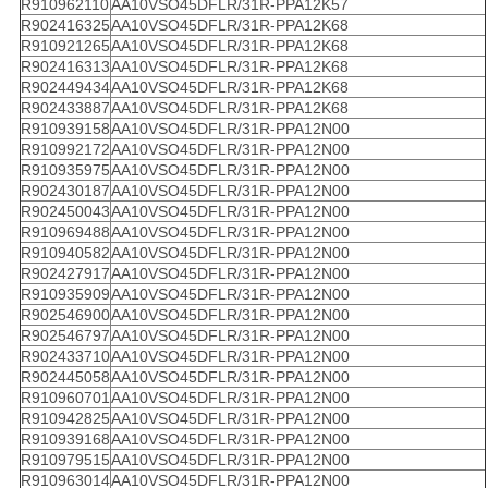
R910962110
AA10VSO45DFLR/31R-PPA12K57
R902416325
AA10VSO45DFLR/31R-PPA12K68
R910921265
AA10VSO45DFLR/31R-PPA12K68
R902416313
AA10VSO45DFLR/31R-PPA12K68
R902449434
AA10VSO45DFLR/31R-PPA12K68
R902433887
AA10VSO45DFLR/31R-PPA12K68
R910939158
AA10VSO45DFLR/31R-PPA12N00
R910992172
AA10VSO45DFLR/31R-PPA12N00
R910935975
AA10VSO45DFLR/31R-PPA12N00
R902430187
AA10VSO45DFLR/31R-PPA12N00
R902450043
AA10VSO45DFLR/31R-PPA12N00
R910969488
AA10VSO45DFLR/31R-PPA12N00
R910940582
AA10VSO45DFLR/31R-PPA12N00
R902427917
AA10VSO45DFLR/31R-PPA12N00
R910935909
AA10VSO45DFLR/31R-PPA12N00
R902546900
AA10VSO45DFLR/31R-PPA12N00
R902546797
AA10VSO45DFLR/31R-PPA12N00
R902433710
AA10VSO45DFLR/31R-PPA12N00
R902445058
AA10VSO45DFLR/31R-PPA12N00
R910960701
AA10VSO45DFLR/31R-PPA12N00
R910942825
AA10VSO45DFLR/31R-PPA12N00
R910939168
AA10VSO45DFLR/31R-PPA12N00
R910979515
AA10VSO45DFLR/31R-PPA12N00
R910963014
AA10VSO45DFLR/31R-PPA12N00