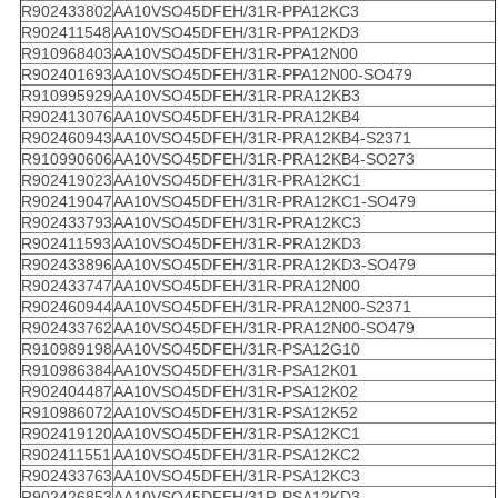
R902433802
AA10VSO45DFEH/31R-PPA12KC3
R902411548
AA10VSO45DFEH/31R-PPA12KD3
R910968403
AA10VSO45DFEH/31R-PPA12N00
R902401693
AA10VSO45DFEH/31R-PPA12N00-SO479
R910995929
AA10VSO45DFEH/31R-PRA12KB3
R902413076
AA10VSO45DFEH/31R-PRA12KB4
R902460943
AA10VSO45DFEH/31R-PRA12KB4-S2371
R910990606
AA10VSO45DFEH/31R-PRA12KB4-SO273
R902419023
AA10VSO45DFEH/31R-PRA12KC1
R902419047
AA10VSO45DFEH/31R-PRA12KC1-SO479
R902433793
AA10VSO45DFEH/31R-PRA12KC3
R902411593
AA10VSO45DFEH/31R-PRA12KD3
R902433896
AA10VSO45DFEH/31R-PRA12KD3-SO479
R902433747
AA10VSO45DFEH/31R-PRA12N00
R902460944
AA10VSO45DFEH/31R-PRA12N00-S2371
R902433762
AA10VSO45DFEH/31R-PRA12N00-SO479
R910989198
AA10VSO45DFEH/31R-PSA12G10
R910986384
AA10VSO45DFEH/31R-PSA12K01
R902404487
AA10VSO45DFEH/31R-PSA12K02
R910986072
AA10VSO45DFEH/31R-PSA12K52
R902419120
AA10VSO45DFEH/31R-PSA12KC1
R902411551
AA10VSO45DFEH/31R-PSA12KC2
R902433763
AA10VSO45DFEH/31R-PSA12KC3
R902426853
AA10VSO45DFEH/31R-PSA12KD3