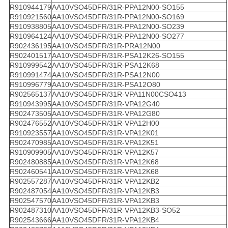
R910944179
AA10VSO45DFR/31R-PPA12N00-SO155
R910921560
AA10VSO45DFR/31R-PPA12N00-SO169
R910938805
AA10VSO45DFR/31R-PPA12N00-SO239
R910964124
AA10VSO45DFR/31R-PPA12N00-SO277
R902436195
AA10VSO45DFR/31R-PRA12N00
R902401517
AA10VSO45DFR/31R-PSA12K26-SO155
R910999542
AA10VSO45DFR/31R-PSA12K68
R910991474
AA10VSO45DFR/31R-PSA12N00
R910996779
AA10VSO45DFR/31R-PSA12O80
R902565137
AA10VSO45DFR/31R-VPA11N00CSO413
R910943995
AA10VSO45DFR/31R-VPA12G40
R902473505
AA10VSO45DFR/31R-VPA12G80
R902476552
AA10VSO45DFR/31R-VPA12H00
R910923557
AA10VSO45DFR/31R-VPA12K01
R902470985
AA10VSO45DFR/31R-VPA12K51
R910909905
AA10VSO45DFR/31R-VPA12K57
R902480885
AA10VSO45DFR/31R-VPA12K68
R902460541
AA10VSO45DFR/31R-VPA12K68
R902557287
AA10VSO45DFR/31R-VPA12KB2
R902487054
AA10VSO45DFR/31R-VPA12KB3
R902547570
AA10VSO45DFR/31R-VPA12KB3
R902487310
AA10VSO45DFR/31R-VPA12KB3-SO52
R902543666
AA10VSO45DFR/31R-VPA12KB4