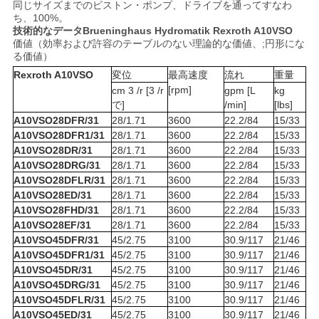
同じサイズまでのピストン・ポンプ、ドライブを通ってすなわ
PRIVACY
ち、100%。
技術的なデータBrueninghaus Hydromatik Rexroth A10VSO
POLICY
価値（効率および許容のテーブルのない理論的な価値、;円形にな
る価値）
Rexroth A10VSO
変位
最高速度
流れ
重量
[rpm]
cm 3 /r [3 /r
gpm [L
kg
で]
/min]
[lbs]
A10VSO28DFR/31
28/1.71
3600
22.2/84
15/33
A10VSO28DFR1/31
28/1.71
3600
22.2/84
15/33
A10VSO28DR/31
28/1.71
3600
22.2/84
15/33
A10VSO28DRG/31
28/1.71
3600
22.2/84
15/33
A10VSO28DFLR/31
28/1.71
3600
22.2/84
15/33
A10VSO28ED/31
28/1.71
3600
22.2/84
15/33
A10VSO28FHD/31
28/1.71
3600
22.2/84
15/33
A10VSO28EF/31
28/1.71
3600
22.2/84
15/33
A10VSO45DFR/31
45/2.75
3100
30.9/117
21/46
A10VSO45DFR1/31
45/2.75
3100
30.9/117
21/46
A10VSO45DR/31
45/2.75
3100
30.9/117
21/46
A10VSO45DRG/31
45/2.75
3100
30.9/117
21/46
A10VSO45DFLR/31
45/2.75
3100
30.9/117
21/46
A10VSO45ED/31
45/2.75
3100
30.9/117
21/46