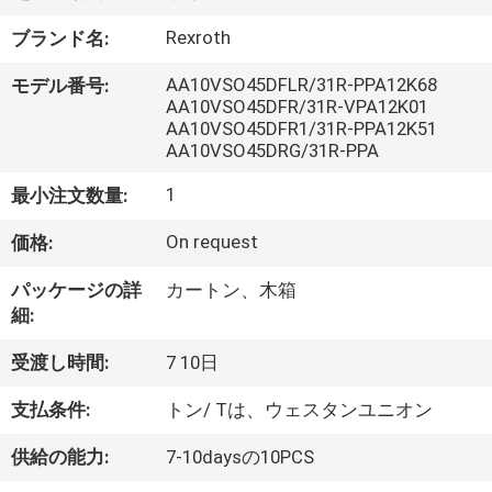
い
て
Rexroth
ブランド名:
AA10VSO45DFLR/31R-PPA12K68
モデル番号:
AA10VSO45DFR/31R-VPA12K01
工
AA10VSO45DFR1/31R-PPA12K51
AA10VSO45DRG/31R-PPA
場
1
最小注文数量:
旅
On request
価格:
行
パッケージの詳
カートン、木箱
細:
品
受渡し時間:
7 10日
質
管
支払条件:
トン/ Tは、ウェスタンユニオン
理
供給の能力:
7-10daysの10PCS