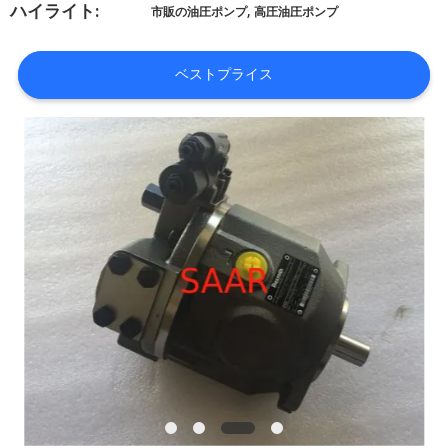
,
ハイライト:
市販の油圧ポンプ
高圧油圧ポンプ
私
達
ベストプライス
に
連
絡
し
な
さ
い
引