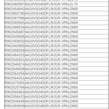
R902460997
AA10VSO45DFLR/31R-VPA12L70
R902454042
AA10VSO45DFLR/31R-VPA12N00
R910983785
AA10VSO45DFLR/31R-VPA12N00
R902567086
AA10VSO45DFLR/31R-VPA12N00
R902569065
AA10VSO45DFLR/31R-VPA12N00
R902488034
AA10VSO45DFLR/31R-VPA12N00
R902545687
AA10VSO45DFLR/31R-VPA12N00
R902549696
AA10VSO45DFLR/31R-VPA12N00
R902459032
AA10VSO45DFLR/31R-VPA12N00
R902443895
AA10VSO45DFLR/31R-VPA12N00
R902488928
AA10VSO45DFLR/31R-VPA12N00
R902464315
AA10VSO45DFLR/31R-VPA12N00
R902545651
AA10VSO45DFLR/31R-VPA12N00
R902546874
AA10VSO45DFLR/31R-VPA12N00
R902546608
AA10VSO45DFLR/31R-VPA12N00
R902564256
AA10VSO45DFLR/31R-VPA12N00
R902564261
AA10VSO45DFLR/31R-VPA12N00
R902479381
AA10VSO45DFLR/31R-VPA12N00
R902520784
AA10VSO45DFLR/31R-VPA12N00
R902565962
AA10VSO45DFLR/31R-VPA12N00
R902556423
AA10VSO45DFLR/31R-VPA12N00
R902546648
AA10VSO45DFLR/31R-VPA12N00
R902459839
AA10VSO45DFLR/31R-VPA12N00