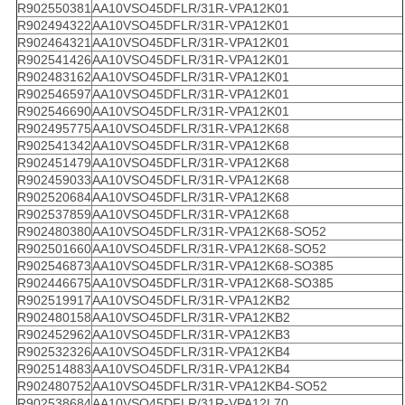
R902550381
AA10VSO45DFLR/31R-VPA12K01
R902494322
AA10VSO45DFLR/31R-VPA12K01
R902464321
AA10VSO45DFLR/31R-VPA12K01
R902541426
AA10VSO45DFLR/31R-VPA12K01
R902483162
AA10VSO45DFLR/31R-VPA12K01
R902546597
AA10VSO45DFLR/31R-VPA12K01
R902546690
AA10VSO45DFLR/31R-VPA12K01
R902495775
AA10VSO45DFLR/31R-VPA12K68
R902541342
AA10VSO45DFLR/31R-VPA12K68
R902451479
AA10VSO45DFLR/31R-VPA12K68
R902459033
AA10VSO45DFLR/31R-VPA12K68
R902520684
AA10VSO45DFLR/31R-VPA12K68
R902537859
AA10VSO45DFLR/31R-VPA12K68
R902480380
AA10VSO45DFLR/31R-VPA12K68-SO52
R902501660
AA10VSO45DFLR/31R-VPA12K68-SO52
R902546873
AA10VSO45DFLR/31R-VPA12K68-SO385
R902446675
AA10VSO45DFLR/31R-VPA12K68-SO385
R902519917
AA10VSO45DFLR/31R-VPA12KB2
R902480158
AA10VSO45DFLR/31R-VPA12KB2
R902452962
AA10VSO45DFLR/31R-VPA12KB3
R902532326
AA10VSO45DFLR/31R-VPA12KB4
R902514883
AA10VSO45DFLR/31R-VPA12KB4
R902480752
AA10VSO45DFLR/31R-VPA12KB4-SO52
R902538684
AA10VSO45DFLR/31R-VPA12L70