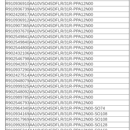
R910936910
AA10VSO45DFLR/31R-PPA12N00
R910936739
AA10VSO45DFLR/31R-PPA12N00
R902420817
AA10VSO45DFLR/31R-PPA12N00
R910936912
AA10VSO45DFLR/31R-PPA12N00
R910907365
AA10VSO45DFLR/31R-PPA12N00
R910937670
AA10VSO45DFLR/31R-PPA12N00
R902549841
AA10VSO45DFLR/31R-PPA12N00
R902549840
AA10VSO45DFLR/31R-PPA12N00
R902544800
AA10VSO45DFLR/31R-PPA12N00
R902432106
AA10VSO45DFLR/31R-PPA12N00
R902546798
AA10VSO45DFLR/31R-PPA12N00
R910942837
AA10VSO45DFLR/31R-PPA12N00
R910937290
AA10VSO45DFLR/31R-PPA12N00
R902427514
AA10VSO45DFLR/31R-PPA12N00
R910948079
AA10VSO45DFLR/31R-PPA12N00
R910999325
AA10VSO45DFLR/31R-PPA12N00
R902548092
AA10VSO45DFLR/31R-PPA12N00
R910989785
AA10VSO45DFLR/31R-PPA12N00
R902546793
AA10VSO45DFLR/31R-PPA12N00
R910964340
AA10VSO45DFLR/31R-PPA12N00-SO74
R910934169
AA10VSO45DFLR/31R-PPA12N00-SO108
R910917969
AA10VSO45DFLR/31R-PPA12N00-SO108
R910992833
AA10VSO45DFLR/31R-PPA12N00-SO128