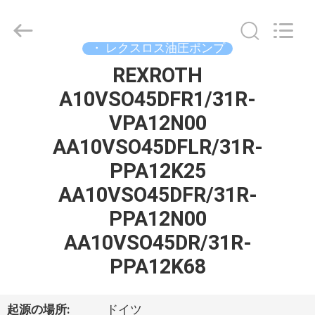
supplier.
Copyright
©
2019
-
・ レクスロス油圧ポンプ
2026
Saar
REXROTH
家
HK
Electronic
Limited.
A10VSO45DFR1/31R-
All
Rights
VPA12N00
Reserved.
製
AA10VSO45DFLR/31R-
品
PPA12K25
AA10VSO45DFR/31R-
私
PPA12N00
達
AA10VSO45DR/31R-
に
PPA12K68
つ
起源の場所:
ドイツ