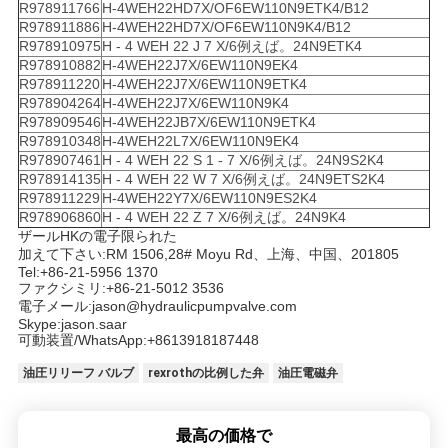
R978911766
H-4WEH22HD7X/OF6EW110N9ETK4/B12
R978911886
H-4WEH22HD7X/OF6EW110N9K4/B12
R978910975
H - 4 WEH 22 J 7 X/6例えば。24N9ETK4
R978910882
H-4WEH22J7X/6EW110N9EK4
R978911220
H-4WEH22J7X/6EW110N9ETK4
R978904264
H-4WEH22J7X/6EW110N9K4
R978909546
H-4WEH22JB7X/6EW110N9ETK4
R978910348
H-4WEH22L7X/6EW110N9EK4
R978907461
H - 4 WEH 22 S 1 - 7 X/6例えば。24N9S2K4
R978914135
H - 4 WEH 22 W 7 X/6例えば。24N9ETS2K4
R978911229
H-4WEH22Y7X/6EW110N9ES2K4
R978906860
H - 4 WEH 22 Z 7 X/6例えば。24N9K4
ザールHKの電子限られた
加えて下さい:RM 1506,28# Moyu Rd、上海、中国、201805
Tel:+86-21-5956 1370
ファクシミリ:+86-21-5012 3536
電子メール:jason@hydraulicpumpvalve.com
Skype:jason.saar
可動装置/WhatsApp:+8613918187448
油圧リリーフ バルブ
rexrothの比例した弁
油圧電磁弁
最高の価格で