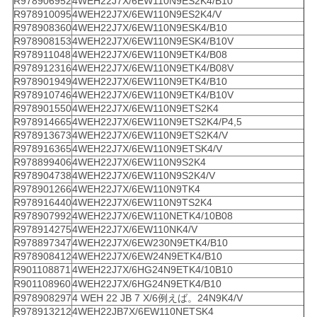
R978906952
4WEH22J7X/6EW110N9ES2K4/B10
R978910095
4WEH22J7X/6EW110N9ES2K4/V
R978908360
4WEH22J7X/6EW110N9ESK4/B10
R978908153
4WEH22J7X/6EW110N9ESK4/B10V
R978911048
4WEH22J7X/6EW110N9ETK4/B08
R978912316
4WEH22J7X/6EW110N9ETK4/B08V
R978901949
4WEH22J7X/6EW110N9ETK4/B10
R978910746
4WEH22J7X/6EW110N9ETK4/B10V
R978901550
4WEH22J7X/6EW110N9ETS2K4
R978914665
4WEH22J7X/6EW110N9ETS2K4/P4,5
R978913673
4WEH22J7X/6EW110N9ETS2K4/V
R978916365
4WEH22J7X/6EW110N9ETSK4/V
R978899406
4WEH22J7X/6EW110N9S2K4
R978904738
4WEH22J7X/6EW110N9S2K4/V
R978901266
4WEH22J7X/6EW110N9TK4
R978916440
4WEH22J7X/6EW110N9TS2K4
R978907992
4WEH22J7X/6EW110NETK4/10B08
R978914275
4WEH22J7X/6EW110NK4/V
R978897347
4WEH22J7X/6EW230N9ETK4/B10
R978908412
4WEH22J7X/6EW24N9ETK4/B10
R901108871
4WEH22J7X/6HG24N9ETK4/10B10
R901108960
4WEH22J7X/6HG24N9ETK4/B10
R978908297
4 WEH 22 JB 7 X/6例えば。24N9K4/V
R978913212
4WEH22JB7X/6EW110NETSK4