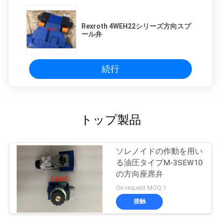
Rexroth 4WEH22シリーズ方向スプ
ール弁
続行
トップ製品
ソレノイドの作動を用い
る油圧タイプM-3SEW10
の方向座席弁
On request MOQ:1
接触