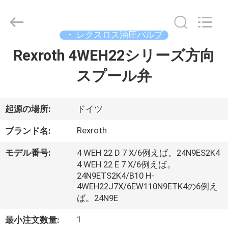
supplier.
Copyright
©
2019
-
・ レクスロス油圧バルブ
2026
Saar
Rexroth 4WEH22シリーズ方向
家
HK
Electronic
Limited.
スプール弁
All
Rights
Reserved.
製
品
起源の場所:
ドイツ
Rexroth
ブランド名:
私
モデル番号:
4 WEH 22 D 7 X/6例えば。24N9ES2K4
達
4 WEH 22 E 7 X/6例えば。
24N9ETS2K4/B10 H-
に
4WEH22J7X/6EW110N9ETK4の6例え
ば。24N9E
つ
1
最小注文数量: