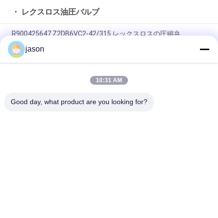
・ レクスロス油圧バルブ
R900425647 Z2DB6VC2-42/315 レックスロスの圧縮弁
jason
R901493886 4WRPEH10C3B100L-3X/M/24A1 Rexroth
4WRPEH-3Xシリーズ比例弁
10:31 AM
R901382312 4WRPEH6C3B12L-3X/M/24A1 レックスロート
4WRPEH-3Xシリーズ バルブ
Good day, what product are you looking for?
人気カテゴリ
すべて
・ レクスロス油圧ポ
・ レクスロス油圧バ
ンプ
ルブ
レクスロットの濾材
油研の油圧ポンプ
油研の油圧弁
ハイダックの濾材