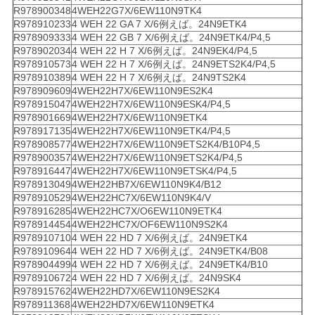
R978900348
4WEH22G7X/6EW110N9TK4
R978910233
4 WEH 22 GA 7 X/6例えば。24N9ETK4
R978909333
4 WEH 22 GB 7 X/6例えば。24N9ETK4/P4,5
R978902034
4 WEH 22 H 7 X/6例えば。24N9EK4/P4,5
R978910573
4 WEH 22 H 7 X/6例えば。24N9ETS2K4/P4,5
R978910389
4 WEH 22 H 7 X/6例えば。24N9TS2K4
R978909609
4WEH22H7X/6EW110N9ES2K4
R978915047
4WEH22H7X/6EW110N9ESK4/P4,5
R978901669
4WEH22H7X/6EW110N9ETK4
R978917135
4WEH22H7X/6EW110N9ETK4/P4,5
R978908577
4WEH22H7X/6EW110N9ETS2K4/B10P4,5
R978900357
4WEH22H7X/6EW110N9ETS2K4/P4,5
R978916447
4WEH22H7X/6EW110N9ETSK4/P4,5
R978913049
4WEH22HB7X/6EW110N9K4/B12
R978910529
4WEH22HC7X/6EW110N9K4/V
R978916285
4WEH22HC7X/O6EW110N9ETK4
R978914454
4WEH22HC7X/OF6EW110N9S2K4
R978910710
4 WEH 22 HD 7 X/6例えば。24N9ETK4
R978910964
4 WEH 22 HD 7 X/6例えば。24N9ETK4/B08
R978904499
4 WEH 22 HD 7 X/6例えば。24N9ETK4/B10
R978910672
4 WEH 22 HD 7 X/6例えば。24N9SK4
R978915762
4WEH22HD7X/6EW110N9ES2K4
R978911368
4WEH22HD7X/6EW110N9ETK4