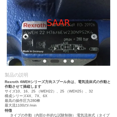
私
達
に
連
絡
し
な
製品の説明
さ
Rexroth 4WEHシリーズ方向スプール弁は、電気流体式の作動と
作動させて操縦します
サイズ10、16、25 （WEH22）、25 （WEH25）、32
い
構成シリーズ4X、7X、6X
最高の操作圧力280棒
最大流1100のl /min
引
特徴
タイプの作動（内部か外的な試験制御）:電気流体式（タイプ