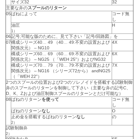
サイズ32
32
PRIVACY
主要な弁の
スプールのリターン
05
ばねによって
コード無
POLICY
し
油圧
H
1）
06
記号;可能な版のために、見て下さい「記号/回路図」を
07
構成シリーズ40… 49 （40… 49:不変の設置および
4X
関係次元） – NG10
構成シリーズ60… 69 （60… 69:不変の設置および
6X
関係次元） – NG25 （「WEH 25"）およびNG32
構成シリーズ70… 79 （70… 79:不変の設置および
7X
関係次元） – NG16 （シリーズ72から） andNG25
（「WEH 22"）
2つのスプールの位置および2つのソレノイドを搭載する試験制御
弁のスプールのリターンを制御して下さい（主要な弁の記号C、
D、K、Zおよび油圧制御スプールのリターンとだけ可能な）
08
ばねのリターン
を使って
コード無
し
ばねのリターン
なし
O
止め金を搭載するばねのリターン
なし
の
2）
試験制御弁
2）