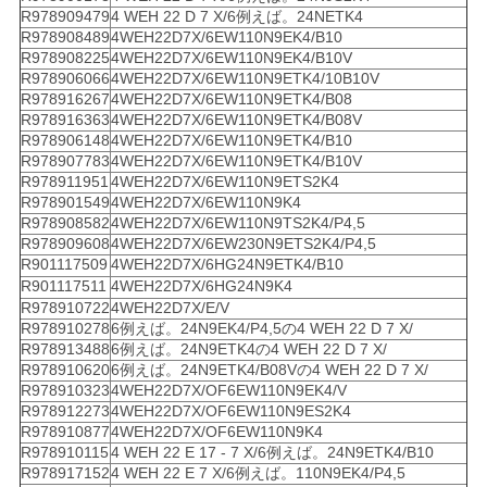
R978909479
4 WEH 22 D 7 X/6例えば。24NETK4
R978908489
4WEH22D7X/6EW110N9EK4/B10
R978908225
4WEH22D7X/6EW110N9EK4/B10V
R978906066
4WEH22D7X/6EW110N9ETK4/10B10V
R978916267
4WEH22D7X/6EW110N9ETK4/B08
R978916363
4WEH22D7X/6EW110N9ETK4/B08V
R978906148
4WEH22D7X/6EW110N9ETK4/B10
R978907783
4WEH22D7X/6EW110N9ETK4/B10V
R978911951
4WEH22D7X/6EW110N9ETS2K4
R978901549
4WEH22D7X/6EW110N9K4
R978908582
4WEH22D7X/6EW110N9TS2K4/P4,5
R978909608
4WEH22D7X/6EW230N9ETS2K4/P4,5
R901117509
4WEH22D7X/6HG24N9ETK4/B10
R901117511
4WEH22D7X/6HG24N9K4
R978910722
4WEH22D7X/E/V
R978910278
6例えば。24N9EK4/P4,5の4 WEH 22 D 7 X/
R978913488
6例えば。24N9ETK4の4 WEH 22 D 7 X/
R978910620
6例えば。24N9ETK4/B08Vの4 WEH 22 D 7 X/
R978910323
4WEH22D7X/OF6EW110N9EK4/V
R978912273
4WEH22D7X/OF6EW110N9ES2K4
R978910877
4WEH22D7X/OF6EW110N9K4
R978910115
4 WEH 22 E 17 - 7 X/6例えば。24N9ETK4/B10
R978917152
4 WEH 22 E 7 X/6例えば。110N9EK4/P4,5