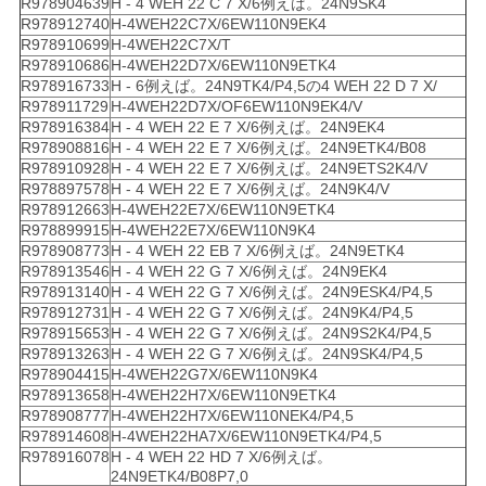
R978904639
H - 4 WEH 22 C 7 X/6例えば。24N9SK4
R978912740
H-4WEH22C7X/6EW110N9EK4
R978910699
H-4WEH22C7X/T
R978910686
H-4WEH22D7X/6EW110N9ETK4
R978916733
H - 6例えば。24N9TK4/P4,5の4 WEH 22 D 7 X/
R978911729
H-4WEH22D7X/OF6EW110N9EK4/V
R978916384
H - 4 WEH 22 E 7 X/6例えば。24N9EK4
R978908816
H - 4 WEH 22 E 7 X/6例えば。24N9ETK4/B08
R978910928
H - 4 WEH 22 E 7 X/6例えば。24N9ETS2K4/V
R978897578
H - 4 WEH 22 E 7 X/6例えば。24N9K4/V
R978912663
H-4WEH22E7X/6EW110N9ETK4
R978899915
H-4WEH22E7X/6EW110N9K4
R978908773
H - 4 WEH 22 EB 7 X/6例えば。24N9ETK4
R978913546
H - 4 WEH 22 G 7 X/6例えば。24N9EK4
R978913140
H - 4 WEH 22 G 7 X/6例えば。24N9ESK4/P4,5
R978912731
H - 4 WEH 22 G 7 X/6例えば。24N9K4/P4,5
R978915653
H - 4 WEH 22 G 7 X/6例えば。24N9S2K4/P4,5
R978913263
H - 4 WEH 22 G 7 X/6例えば。24N9SK4/P4,5
R978904415
H-4WEH22G7X/6EW110N9K4
R978913658
H-4WEH22H7X/6EW110N9ETK4
R978908777
H-4WEH22H7X/6EW110NEK4/P4,5
R978914608
H-4WEH22HA7X/6EW110N9ETK4/P4,5
R978916078
H - 4 WEH 22 HD 7 X/6例えば。
24N9ETK4/B08P7,0