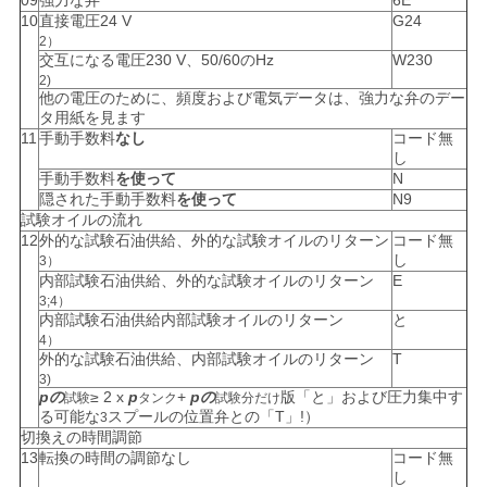
09
強力な弁
6E
10
直接電圧24 V
G24
2）
交互になる電圧230 V、50/60のHz
W230
2)
他の電圧のために、頻度および電気データは、強力な弁のデー
タ用紙を見ます
11
手動手数料
なし
コード無
し
手動手数料
を使って
N
隠された手動手数料
を使って
N9
試験オイルの流れ
12
外的な試験石油供給、外的な試験オイルのリターン
コード無
し
3）
内部試験石油供給、外的な試験オイルのリターン
E
3;4）
内部試験石油供給内部試験オイルのリターン
と
4）
外的な試験石油供給、内部試験オイルのリターン
T
3)
pの
≥ 2 x
p
+
pの
版「と」および圧力集中す
試験
タンク
試験分だけ
る可能な
スプールの位置弁との「T」!）
3
切換えの時間調節
13
転換の時間の調節なし
コード無
し