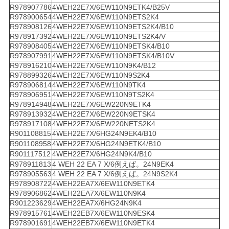
R978907786
4WEH22E7X/6EW110N9ETK4/B25V
R978900654
4WEH22E7X/6EW110N9ETS2K4
R978908126
4WEH22E7X/6EW110N9ETS2K4/B10
R978917392
4WEH22E7X/6EW110N9ETS2K4/V
R978908405
4WEH22E7X/6EW110N9ETSK4/B10
R978907991
4WEH22E7X/6EW110N9ETSK4/B10V
R978916210
4WEH22E7X/6EW110N9K4/B12
R978899326
4WEH22E7X/6EW110N9S2K4
R978906814
4WEH22E7X/6EW110N9TK4
R978906951
4WEH22E7X/6EW110N9TS2K4
R978914948
4WEH22E7X/6EW220N9ETK4
R978913932
4WEH22E7X/6EW220N9ETSK4
R978917108
4WEH22E7X/6EW220NETS2K4
R901108815
4WEH22E7X/6HG24N9EK4/B10
R901108958
4WEH22E7X/6HG24N9ETK4/B10
R901117512
4WEH22E7X/6HG24N9K4/B10
R978911813
4 WEH 22 EA 7 X/6例えば。24N9EK4
R978905563
4 WEH 22 EA 7 X/6例えば。24N9S2K4
R978908722
4WEH22EA7X/6EW110N9ETK4
R978906862
4WEH22EA7X/6EW110N9K4
R901223629
4WEH22EA7X/6HG24N9K4
R978915761
4WEH22EB7X/6EW110N9ESK4
R978901691
4WEH22EB7X/6EW110N9ETK4