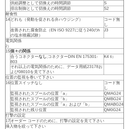
供給調整として切換えの時間調節
S
排出制御として切換えの時間調節
S2
耐食性
14
どれも（発動を促される弁ハウジング）
コード無
し
改善された腐食防止（EN ISO 9227に従う240のh
J3
の塩水噴霧試験）
電気関係
2）
15
個々の関係
合うコネクター
なし
;コネクターDIN EN 175301-
K4
6）
803
それ以上の電気関係のために、データ用紙23178お
よび08010を見て下さい
位置の監視を巻いて下さい
16
位置スイッチなし
コード無
し
監視されたスプールの位置「a」
QMAG24
監視されたスプールの位置「b」
QMBG24
監視されたスプールの位置「a」および「b」
QMABG24
監視された残り位置
QM0G24
打撃の設定
17
オーダー コードのために、打撃の設定を見て下さい
挿入物を絞って下さい