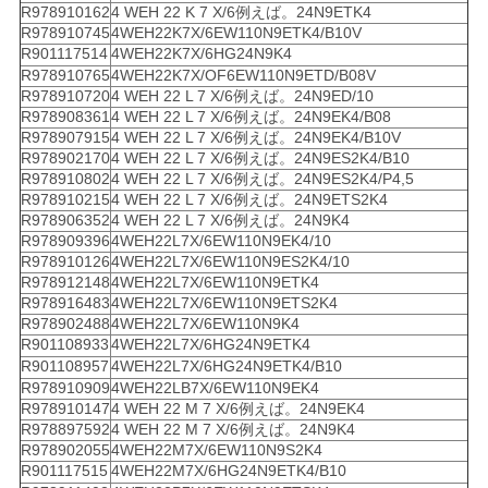
R978910162
4 WEH 22 K 7 X/6例えば。24N9ETK4
R978910745
4WEH22K7X/6EW110N9ETK4/B10V
R901117514
4WEH22K7X/6HG24N9K4
R978910765
4WEH22K7X/OF6EW110N9ETD/B08V
R978910720
4 WEH 22 L 7 X/6例えば。24N9ED/10
R978908361
4 WEH 22 L 7 X/6例えば。24N9EK4/B08
R978907915
4 WEH 22 L 7 X/6例えば。24N9EK4/B10V
R978902170
4 WEH 22 L 7 X/6例えば。24N9ES2K4/B10
R978910802
4 WEH 22 L 7 X/6例えば。24N9ES2K4/P4,5
R978910215
4 WEH 22 L 7 X/6例えば。24N9ETS2K4
R978906352
4 WEH 22 L 7 X/6例えば。24N9K4
R978909396
4WEH22L7X/6EW110N9EK4/10
R978910126
4WEH22L7X/6EW110N9ES2K4/10
R978912148
4WEH22L7X/6EW110N9ETK4
R978916483
4WEH22L7X/6EW110N9ETS2K4
R978902488
4WEH22L7X/6EW110N9K4
R901108933
4WEH22L7X/6HG24N9ETK4
R901108957
4WEH22L7X/6HG24N9ETK4/B10
R978910909
4WEH22LB7X/6EW110N9EK4
R978910147
4 WEH 22 M 7 X/6例えば。24N9EK4
R978897592
4 WEH 22 M 7 X/6例えば。24N9K4
R978902055
4WEH22M7X/6EW110N9S2K4
R901117515
4WEH22M7X/6HG24N9ETK4/B10