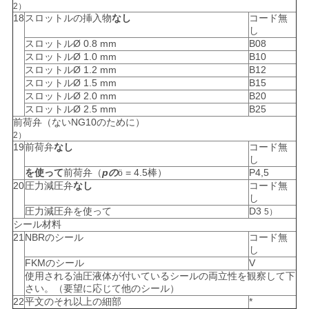
2）
18
スロットルの挿入物
なし
コード無
し
スロットルØ 0.8 mm
B08
スロットルØ 1.0 mm
B10
スロットルØ 1.2 mm
B12
スロットルØ 1.5 mm
B15
スロットルØ 2.0 mm
B20
スロットルØ 2.5 mm
B25
前荷弁（ないNG10のために）
2）
19
前荷弁
なし
コード無
し
を使って
前荷弁（
pの
= 4.5棒）
P4,5
ö
20
圧力減圧弁
なし
コード無
し
圧力減圧弁を使って
D3
5）
シール材料
21
NBRのシール
コード無
し
FKMのシール
V
使用される油圧液体が付いているシールの両立性を観察して下
さい。（要望に応じて他のシール）
22
平文のそれ以上の細部
*