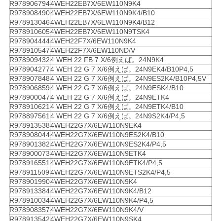
R978906794
4WEH22EB7X/6EW110N9K4
R978908490
4WEH22EB7X/6EW110N9K4/B10
R978913046
4WEH22EB7X/6EW110N9K4/B12
R978910605
4WEH22EB7X/6EW110N9TSK4
R978904444
4WEH22F7X/6EW110N9K4
R978910547
4WEH22F7X/6EW110ND/V
R978909432
4 WEH 22 FB 7 X/6例えば。24N9K4
R978904277
4 WEH 22 G 7 X/6例えば。24N9EK4/B10P4,5
R978907848
4 WEH 22 G 7 X/6例えば。24N9ES2K4/B10P4,5V
R978906859
4 WEH 22 G 7 X/6例えば。24N9ESK4/B10
R978900047
4 WEH 22 G 7 X/6例えば。24N9ETK4
R978910621
4 WEH 22 G 7 X/6例えば。24N9ETK4/B10
R978897561
4 WEH 22 G 7 X/6例えば。24N9S2K4/P4,5
R978913538
4WEH22G7X/6EW110N9EK4
R978908044
4WEH22G7X/6EW110N9ES2K4/B10
R978901382
4WEH22G7X/6EW110N9ES2K4/P4,5
R978900073
4WEH22G7X/6EW110N9ETK4
R978916551
4WEH22G7X/6EW110N9ETK4/P4,5
R978911509
4WEH22G7X/6EW110N9ETS2K4/P4,5
R978901990
4WEH22G7X/6EW110N9K4
R978913384
4WEH22G7X/6EW110N9K4/B12
R978910034
4WEH22G7X/6EW110N9K4/P4,5
R978908357
4WEH22G7X/6EW110N9K4/V
R978913542
4WEH22G7X/6EW110N9SK4