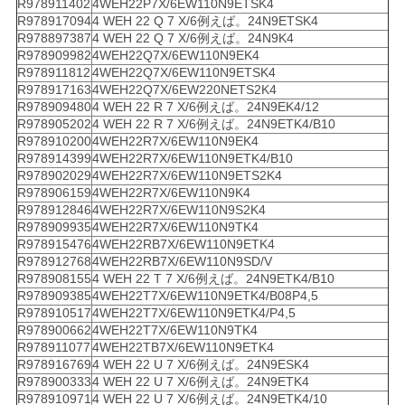
R978911402
4WEH22P7X/6EW110N9ETSK4
R978917094
4 WEH 22 Q 7 X/6例えば。24N9ETSK4
R978897387
4 WEH 22 Q 7 X/6例えば。24N9K4
R978909982
4WEH22Q7X/6EW110N9EK4
R978911812
4WEH22Q7X/6EW110N9ETSK4
R978917163
4WEH22Q7X/6EW220NETS2K4
R978909480
4 WEH 22 R 7 X/6例えば。24N9EK4/12
R978905202
4 WEH 22 R 7 X/6例えば。24N9ETK4/B10
R978910200
4WEH22R7X/6EW110N9EK4
R978914399
4WEH22R7X/6EW110N9ETK4/B10
R978902029
4WEH22R7X/6EW110N9ETS2K4
R978906159
4WEH22R7X/6EW110N9K4
R978912846
4WEH22R7X/6EW110N9S2K4
R978909935
4WEH22R7X/6EW110N9TK4
R978915476
4WEH22RB7X/6EW110N9ETK4
R978912768
4WEH22RB7X/6EW110N9SD/V
R978908155
4 WEH 22 T 7 X/6例えば。24N9ETK4/B10
R978909385
4WEH22T7X/6EW110N9ETK4/B08P4,5
R978910517
4WEH22T7X/6EW110N9ETK4/P4,5
R978900662
4WEH22T7X/6EW110N9TK4
R978911077
4WEH22TB7X/6EW110N9ETK4
R978916769
4 WEH 22 U 7 X/6例えば。24N9ESK4
R978900333
4 WEH 22 U 7 X/6例えば。24N9ETK4
R978910971
4 WEH 22 U 7 X/6例えば。24N9ETK4/10