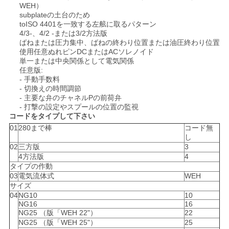
WEH）
用
subplateの土台のため
toISO 4401を一致する左舷に取るパターン
を
4/3-、4/2 -または3/2方法版
ばねまたは圧力集中、ばねの終わり位置または油圧終わり位置
要
使用任意ぬれピンDCまたはACソレノイド
単一または中央関係として電気関係
求
任意版:
- 手動手数料
- 切換えの時間調節
し
- 主要な弁のチャネルPの前荷弁
- 打撃の設定やスプールの位置の監視
な
コードをタイプして下さい
01
280まで棒
コード無
さ
し
02
三方版
3
い
4方法版
4
タイプの作動
03
電気流体式
WEH
サイズ
地
04
NG10
10
NG16
16
図
NG25 （版「WEH 22"）
22
NG25 （版「WEH 25"）
25