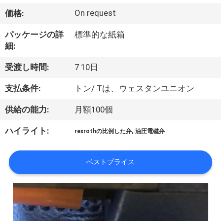
い
On request
価格:
て
パッケージの詳
標準的な紙箱
細:
工
受渡し時間:
7 10日
場
支払条件:
トン/ Tは、ウェスタンユニオン
旅
供給の能力:
月額100個
行
,
ハイライト:
rexrothの比例した弁
油圧電磁弁
品
ベストプライス
質
管
理