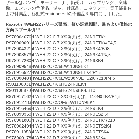
ザールはポンプ、モーター、弁、軸受け、カップリング、変速
機、エンジンの予備品、濾材、付属品、コネクター、電子部品お
よび付属品、移動式equiupmentの予備品を専門にしました。
Rexroth 4WEH22シリーズ販売、短い調達期間、最もよい価格の
方向スプール弁!!!
R978904676
4 WEH 22 C 7 X/6例えば。24N9ETK4
R978909091
4 WEH 22 C 7 X/6例えば。24N9ETK4/P4,5
R978904321
4 WEH 22 C 7 X/6例えば。24N9K4/B08
R978908573
4 WEH 22 C 7 X/6例えば。24N9K4/P4,5
R978917260
4 WEH 22 C 7 X/6例えば。24N9SK4
R978909548
4WEH22C7X/6EW110N9EK4
R978916527
4WEH22C7X/6EW110N9ETK4/P4,5
R978908484
4WEH22C7X/6EW230N9ETS2K4/B10P4,5
R901108931
4WEH22C7X/6HG24N9EK4
R901108870
4WEH22C7X/6HG24N9EK4/B10
R978917162
4 WEH 22 C 7 X/O 6例えば。110N9EK4/P4,5
R978912783
4WEH22C7X/OF6EW110N9EK4
R978916469
4 WEH 22 D 7 X/6例えば。24N9EK4
R978899350
4 WEH 22 D 7 X/6例えば。24N9ES2K4
R978901800
4 WEH 22 D 7 X/6例えば。24N9ETK4/B10
R978902494
4 WEH 22 D 7 X/6例えば。24N9ETS2K4
R978911958
4 WEH 22 D 7 X/6例えば。24N9ETSK4
R978900178
4 WEH 22 D 7 X/6例えば。24N9S2K4