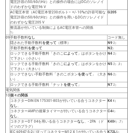
電圧許容の50/60のHz）との操作の場合にはDCのソレノイ
ドのわずかな電圧96 V
AC電圧本管（AC電圧本管230ボルト– +/- 10%の許容可能な
G205
電圧許容の50/60のHz）との操作を用いるDCのソレノイド
のわずかな電圧205 V
整流器が付いている制御によるAC電圧本管への関係
1）
09
手動手数料
なし
コード無し
隠された手動手数料
を使って
（標準）
N9
2）
手動手数料
を使って
N2
）
ロックできる手動手数料「きのこ
によって
」はボタンをかけ
N4
2）
て下さい（小さい）
ロックできる手動手数料「きのこ
によって
」はボタンをかけ
N5
2）;3）
て下さい（大きい）
ロックできない手動手数料「きのこボタン
を使って
」（大き
N6
2）
い）、
ロックできる手動手数料「ナット
を使って
」
N7
2）
電気関係
10
個々の関係
コネクターDIN EN 175301-803が付いている合うコネクター
K4
4）
なし
、
コネクターAMPの後輩タイマーが付いている合うコネクター
C4
4）
なし
、
コネクターDT 04を用いる合うコネクター
なし
、- 2PA （ド
K40
4）;7）
イツのプラグ）
IEC 60947-5-2に従ってコネクターM12 X 1が付いている合う
K72L
5）