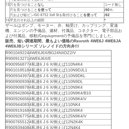
15
穴を見つけること
なし
コード無し
穴を見つけること
を使って
/60
8）
穴および錠ピンISO 8752 3x8 Stを取付けること
を使って
/62
16
平文のそれ以上の細部
*
ザールはポンプ、モーター、弁、軸受け、カップリング、変速
機、エンジンの予備品、濾材、付属品、コネクター、電子部品お
よび付属品、移動式equiupmentの予備品を専門にしました。
販売、短い調達期間、最もよい価格のRexroth 4WE6J 4WE6JA
4WE6JBシリーズ ソレノイドの方向弁!!!
R901049224
4WE6J6X/BG24NXDZ2/V
R900913271
4WE6J6X/E
R900956877
4私達6 J 6 X/例えば110N4K4
R901018518
4私達6 J 6 X/例えば110N9DJL1
R900934397
4私達6 J 6 X/例えば110N9DKL
R900900939
4私達6 J 6 X/例えば110N9DL
R900908878
4私達6 J 6 X/例えば110N9K4
R900942806
4私達6 J 6 X/例えば110N9K4/B10
R900926656
4私達6 J 6 X/例えば110N9K4/V
R900944083
4私達6 J 6 X/例えば110NK4
R900919168
4私達6 J 6 X/例えば125N9K4
R900926775
4私達6 J 6 X/例えば125N9K4/V
R900765512
4私達6 J 6 X/例えば12N2K4K
R900939408
4私達6 J 6 X/例えば12N4K4