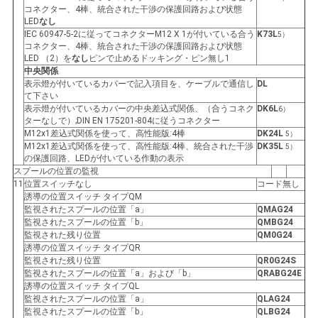
コネクター、4棒、統合された干渉の保護回路および状態
LED
なし
IEC 60947-5-2に従ってコネクターM12 X 1が付いている合う
K73L
5）
コネクター、4棒、統合された干渉の保護回路および状態
LED （2）を
なし
ピンで止めるドッキング・ピン無し1
中央関係
表示燈が付いているカバーで記入項目を、ケーブルで通信し
DL
て下さい
表示燈が付いているカバーの中央差込式関係、（合うコネク
DK6L
6）
ターなしで）;DIN EN 175201-804に従うコネクター
M12x1差込式関係を使って、高性能版:4棒
DK24L
5）
M12x1差込式関係を使って、高性能版:4棒、統合された干渉
DK35L
5）
の保護回路、LEDが付いている作動の表示
スプールの位置の監視
11
位置スイッチなし
コード無し
誘導の位置スイッチ タイプQM
監視されたスプールの位置「a」
QMAG24
監視されたスプールの位置「b」
QMBG24
監視された残り位置
QM0G24
誘導の位置スイッチ タイプQR
監視された残り位置
QR0G24S
監視されたスプールの位置「a」および「b」
QRABG24E
誘導の位置スイッチ タイプQL
監視されたスプールの位置「a」
QLAG24
監視されたスプールの位置「b」
QLBG24