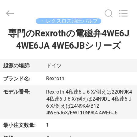
supplier.
Copyright
©
2019
-
・ レクスロス油圧バルブ
2026
Saar
専門のRexrothの電磁弁4WE6J
家
HK
Electronic
Limited.
4WE6JA 4WE6JBシリーズ
All
Rights
Reserved.
製
品
起源の場所:
ドイツ
Rexroth
ブランド名:
私
モデル番号:
Rexroth 4私達6 J 6 X/例えば220N9K4
達
4私達6 J 6 X/例えば24N9DL 4私達6 J
6 X/例えば24N9K4/B12
に
4WE6J6X/EW110N9K4 4WE6J6
つ
1
最小注文数量: