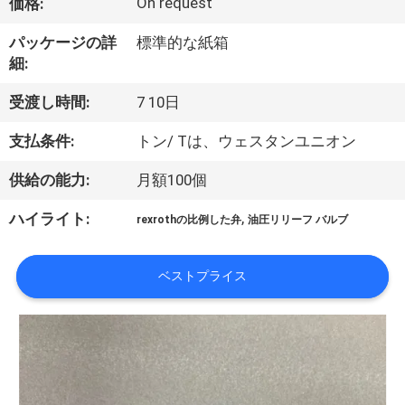
い
On request
価格:
て
パッケージの詳
標準的な紙箱
細:
工
受渡し時間:
7 10日
場
支払条件:
トン/ Tは、ウェスタンユニオン
旅
供給の能力:
月額100個
行
,
ハイライト:
rexrothの比例した弁
油圧リリーフ バルブ
品
ベストプライス
質
管
理