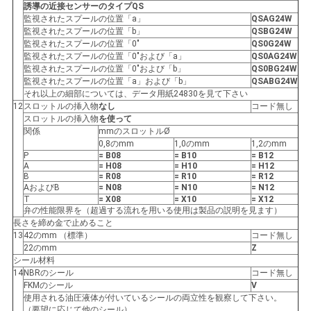
誘導の近接センサーのタイプQS
監視されたスプールの位置「a」
QSAG24W
監視されたスプールの位置「b」
QSBG24W
監視されたスプールの位置「0"
QS0G24W
監視されたスプールの位置「0"および「a」
QS0AG24W
監視されたスプールの位置「0"および「b」
QS0BG24W
監視されたスプールの位置「a」および「b」
QSABG24W
それ以上の細部については、データ用紙24830を見て下さい
12
スロットルの挿入物
なし
コード無し
スロットルの挿入物
を使って
関係
mmのスロットルØ
0,8のmm
1,0のmm
1,2のmm
P
= B08
= B10
= B12
A
= H08
= H10
= H12
B
= R08
= R10
= R12
AおよびB
= N08
= N10
= N12
T
= X08
= X10
= X12
弁の性能限界を（超過する流れを用いる使用は製品の説明を見ます）
長さを締め金で止めること
13
42のmm （標準）
コード無し
22のmm
Z
シール材料
14
NBRのシール
コード無し
FKMのシール
V
使用される油圧液体が付いているシールの両立性を観察して下さい。
（要望に応じて他のシール）