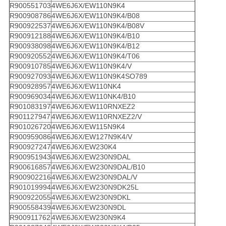
R900551703
4WE6J6X/EW110N9K4
R900908786
4WE6J6X/EW110N9K4/B08
R900922537
4WE6J6X/EW110N9K4/B08V
R900912188
4WE6J6X/EW110N9K4/B10
R900938098
4WE6J6X/EW110N9K4/B12
R900920552
4WE6J6X/EW110N9K4/T06
R900910785
4WE6J6X/EW110N9K4/V
R900927093
4WE6J6X/EW110N9K4SO789
R900928957
4WE6J6X/EW110NK4
R900969034
4WE6J6X/EW110NK4/B10
R901083197
4WE6J6X/EW110RNXEZ2
R901127947
4WE6J6X/EW110RNXEZ2/V
R901026720
4WE6J6X/EW115N9K4
R900959086
4WE6J6X/EW127N9K4/V
R900927247
4WE6J6X/EW230K4
R900951943
4WE6J6X/EW230N9DAL
R900616857
4WE6J6X/EW230N9DAL/B10
R900902216
4WE6J6X/EW230N9DAL/V
R901019994
4WE6J6X/EW230N9DK25L
R900922055
4WE6J6X/EW230N9DKL
R900558439
4WE6J6X/EW230N9DL
R900911762
4WE6J6X/EW230N9K4