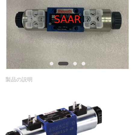
私
達
に
連
絡
し
製品の説明
な
さ
い
引