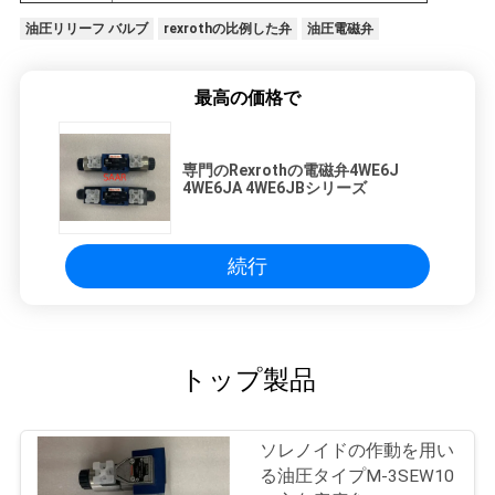
油圧リリーフ バルブ
rexrothの比例した弁
油圧電磁弁
最高の価格で
専門のRexrothの電磁弁4WE6J
4WE6JA 4WE6JBシリーズ
続行
トップ製品
ソレノイドの作動を用い
る油圧タイプM-3SEW10