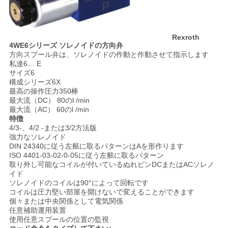
用
を
Rexroth
4WE6シリーズ ソレノイドの方向弁
要
方向スプール弁は、ソレノイドの作動と作動させて指示します
私達6… E
求
サイズ6
構成シリーズ6X
し
最高の操作圧力350棒
最大流（DC） 80のl /min
な
最大流（AC） 60のl /min
特徴
4/3-、4/2 -または3/2方法版
さ
強力なソレノイド
DIN 24340に従う左舷に取るパターンはAを形作ります
い
ISO 4401-03-02-0-05に従う左舷に取るパターン
取り外し可能なコイルが付いているぬれピンDCまたはACソレノ
イド
ソレノイドのコイルは90°によって回転です
地
コイルは圧力堅い部屋を開けないで変えることができます
個々または中央関係として電気関係
図
任意補助運用装置
使用任意スプールの位置の監視