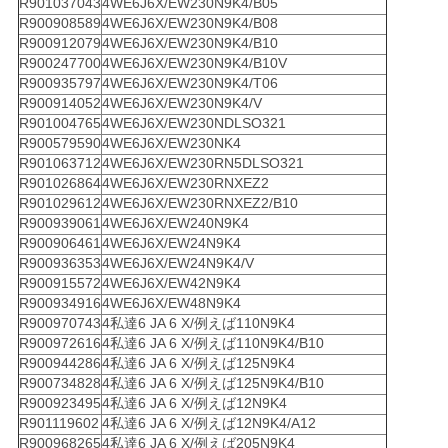
R901037043
4WE6J6X/EW230N9K4/B05
R900908589
4WE6J6X/EW230N9K4/B08
R900912079
4WE6J6X/EW230N9K4/B10
R900247700
4WE6J6X/EW230N9K4/B10V
R900935797
4WE6J6X/EW230N9K4/T06
R900914052
4WE6J6X/EW230N9K4/V
R901004765
4WE6J6X/EW230NDLSO321
R900579590
4WE6J6X/EW230NK4
R901063712
4WE6J6X/EW230RN5DLSO321
R901026864
4WE6J6X/EW230RNXEZ2
R901029612
4WE6J6X/EW230RNXEZ2/B10
R900939061
4WE6J6X/EW240N9K4
R900906461
4WE6J6X/EW24N9K4
R900936353
4WE6J6X/EW24N9K4/V
R900915572
4WE6J6X/EW42N9K4
R900934916
4WE6J6X/EW48N9K4
R900970743
4私達6 JA 6 X/例えば110N9K4
R900972616
4私達6 JA 6 X/例えば110N9K4/B10
R900944286
4私達6 JA 6 X/例えば125N9K4
R900734828
4私達6 JA 6 X/例えば125N9K4/B10
R900923495
4私達6 JA 6 X/例えば12N9K4
R901119602
4私達6 JA 6 X/例えば12N9K4/A12
R900968265
4私達6 JA 6 X/例えば205N9K4