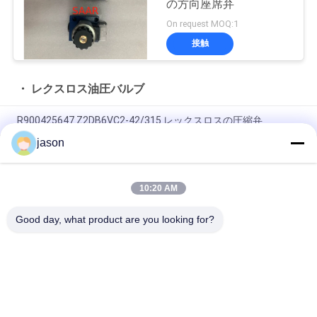
の方向座席弁
On request MOQ:1
接触
・ レクスロス油圧バルブ
R900425647 Z2DB6VC2-42/315 レックスロスの圧縮弁
jason
R901493886 4WRPEH10C3B100L-3X/M/24A1 Rexroth
4WRPEH-3Xシリーズ比例弁
10:20 AM
R901382312 4WRPEH6C3B12L-3X/M/24A1 レックスロート
4WRPEH-3Xシリーズ バルブ
Good day, what product are you looking for?
人気カテゴリ
すべて
・ レクスロス油圧ポ
・ レクスロス油圧バ
ンプ
ルブ