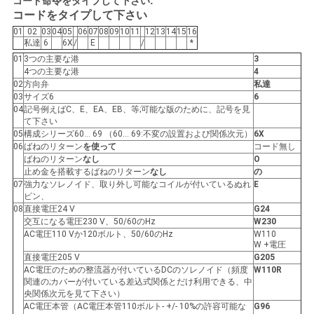
コード命令をタイプして下さい:
コードをタイプして下さい
PRIVACY
01
02
03
04
05
06
07
08
09
10
11
12
13
14
15
16
POLICY
私達
6
6X
/
E
/
*
01
3つの主要な港
3
4つの主要な港
4
02
方向弁
私達
03
サイズ6
6
04
記号例えばC、E、EA、EB、等;可能な版のために、記号を見
て下さい
05
構成シリーズ60… 69 （60… 69:不変の設置および関係次元）
6X
06
ばねのリターン
を使って
コード無し
ばねのリターン
なし
O
止め金を搭載するばねのリターン
なし
の
07
強力なソレノイド、取り外し可能なコイルが付いているぬれ
E
ピン、
08
直接電圧24 V
G24
交互になる電圧230 V、50/60のHz
W230
AC電圧110 Vか120ボルト、50/60のHz
W110
W +電圧
直接電圧205 V
G205
AC電圧のための整流器が付いているDCのソレノイド（頻度
W110R
関連の;カバーが付いている差込式関係とだけ利用できる、中
央関係次元を見て下さい）
AC電圧本管（AC電圧本管110ボルト- +/- 10%の許容可能な
G96