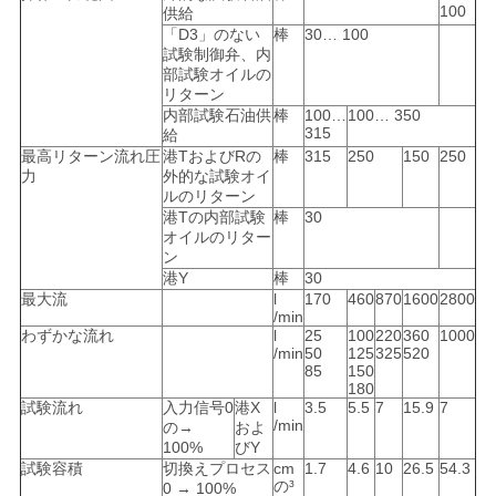
100
供給
「D3」のない
棒
30… 100
試験制御弁、内
部試験オイルの
リターン
内部試験石油供
棒
100…
100… 350
315
給
最高リターン流れ圧
港TおよびRの
棒
315
250
150
250
力
外的な試験オイ
ルのリターン
港Tの内部試験
棒
30
オイルのリター
ン
港Y
棒
30
最大流
l
170
460
870
1600
2800
/min
わずかな流れ
l
25
100
220
360
1000
/min
50
125
325
520
85
150
180
試験流れ
入力信号0
港X
l
3.5
5.5
7
15.9
7
/min
の→
およ
100%
びY
試験容積
切換えプロセス
cm
1.7
4.6
10
26.5
54.3
の³
0 → 100%