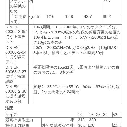
フランジ
kg
77.7
の関係の
PRIVACY
ため
「D3を使
kg
8.5
12.6
18.9
42.7
80.2
POLICY
って」
DIN EN
10の周期、10… 2000年。1つのオクターブ/分、
60068-2-6に
5つから57のHzの広さの対数の頻度変更の速度の
従う正弦テ
10のHz 1.5 mm （PP）、57から2000のHzの広
スト
さ10gの3本の斧
DIN EN
20の… 2000のHzの広さ0.05g2/Hz （10gRMS）
60068-2-64
3本の斧、軸線ごとのテストの時間30分
に従う騒音
テスト
DIN EN
半正弦陽性の15g/11氏、3回および軸線ごとの負
60068-2-27
の方向の3回、3本の斧
に従う衝撃
試験
DIN EN
変形2:+25 °Cの… +55 °C、90%… 97%の相対湿
60068-2-30
度、2つの周期のá 24時間
に従う湿気
がある熱
油圧
サイズ
10
16
25
32
52
最高の操作圧力
棒
315
350
操作圧力範囲
外的な試験石油
棒
30… 100
20…