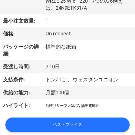
い
WRZE 25 W 6 - 220 - 7つのX/6例え
ば。24N9ETK31/A
て
1
最小注文数量:
工
On request
価格:
場
パッケージの詳
標準的な紙箱
細:
旅
受渡し時間:
7 10日
行
支払条件:
トン/ Tは、ウェスタンユニオン
品
供給の能力:
月額100個
質
,
ハイライト:
油圧リリーフ バルブ
油圧電磁弁
管
理
ベストプライス