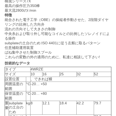
構成シリーズ7X
用
最高の操作圧力350棒
最大流2800のl /min
を
特徴
統合された電子工学（OBE）の操縦者作動させた、2段階ダイヤ
リングの比例した方向弁
要
流れの方向そして大きさの制御
中央糸および取り外し可能なコイルとの比例したソレノイドによ
求
る操作
subplateの土台のため:ISO 4401に従う左舷に取るパターン
し
任意補助運用装置
ばね集中させた制御スプール
な
これらの変数の外の適用のために、私達に相談して下さい!
技術的なデータ
さ
タイプ
4WRZE
サイズ
10
16
25
32
52
い
設置位置
、できれば横
周囲温度の
°C
-20… +50
範囲
保管温度の
°C
-20… +80
地
範囲
重
subplate
kg
8
12.1
18.4
42.2
79.7
図
の土台の
量
ため