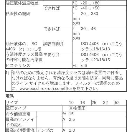
油圧液体温度較差
°C
-20… +80
できれば
°C
-40… +50
粘着性の範囲
²
20… 380
mm
の/s
できれば
²
30… 46
mm
の/s
油圧液体の、ISO
試験制御弁
ISO 4406 （c）に従う
4406 （c）
に従
クラス18/16/13
1）
う清浄度クラス最高
主要な弁
ISO 4406 （c）に従う
の許容可能な汚染度
クラス20/18/15
ヒステリシス
%
≤ 6
部品のために指定される清浄度クラスは油圧装置でに付着し
1）
なければなりません。有効なろ過は欠陥を防ぎ、同時に部品
のライフ サイクルを増加します。フィルターの選択のため
に、www.boschrexroth.com/filterを見て下さい。
電気
サイズ
10
16
25
32
52
電圧タイプ
直接電圧
命令価値重複
%
15
最高のソレノイ
A
2.5
ドの流れ
最高の消費電流
アンプの
A
1.8