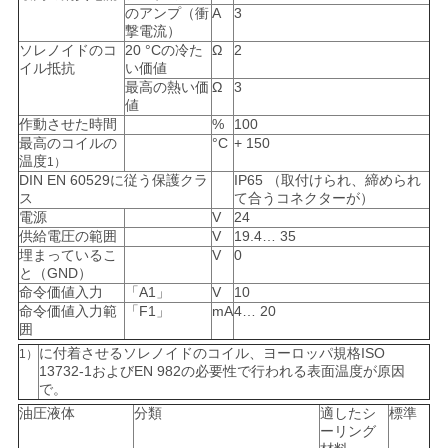
のアンプ（衝
A
3
撃電流）
ソレノイドのコ
20 °Cの冷た
Ω
2
イル抵抗
い価値
最高の熱い価
Ω
3
値
作動させた時間
%
100
最高のコイルの
°C
+ 150
温度
1）
DIN EN 60529に従う保護クラ
IP65 （取付けられ、締められ
ス
て合うコネクターが）
電源
V
24
供給電圧の範囲
V
19.4… 35
埋まっているこ
V
0
と（GND）
命令価値入力
「A1」
V
10
命令価値入力範
「F1」
mA
4… 20
囲
に付着させるソレノイドのコイル、ヨーロッパ規格ISO
1）
13732-1およびEN 982の必要性で行われる表面温度が原因
で。
油圧液体
分類
適したシ
標準
ーリング