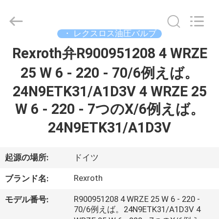
supplier.
Copyright
©
2019
-
・ レクスロス油圧バルブ
2026
Saar
Rexroth弁R900951208 4 WRZE
家
HK
Electronic
Limited.
25 W 6 - 220 - 70/6例えば。
All
Rights
Reserved.
製
24N9ETK31/A1D3V 4 WRZE 25
品
W 6 - 220 - 7つのX/6例えば。
24N9ETK31/A1D3V
私
達
起源の場所:
ドイツ
に
Rexroth
ブランド名:
つ
R900951208 4 WRZE 25 W 6 - 220 -
モデル番号:
70/6例えば。24N9ETK31/A1D3V 4