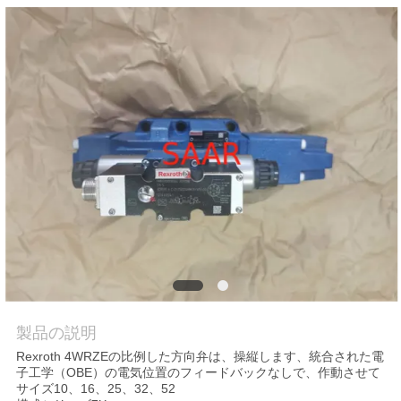
私
達
に
連
絡
し
な
さ
い
製品の説明
Rexroth 4WRZEの比例した方向弁は、操縦します、統合された電
子工学（OBE）の電気位置のフィードバックなしで、作動させて
引
サイズ10、16、25、32、52