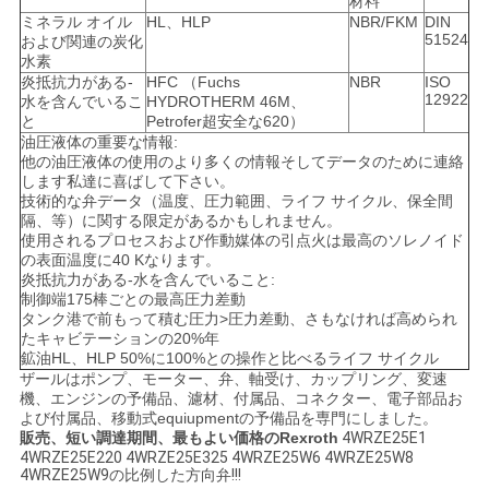
材料
ミネラル オイル
HL、HLP
NBR/FKM
DIN
51524
および関連の炭化
水素
炎抵抗力がある-
HFC （Fuchs
NBR
ISO
12922
水を含んでいるこ
HYDROTHERM 46M、
と
Petrofer超安全な620）
油圧液体の重要な情報:
他の油圧液体の使用のより多くの情報そしてデータのために連絡
します私達に喜ばして下さい。
技術的な弁データ（温度、圧力範囲、ライフ サイクル、保全間
隔、等）に関する限定があるかもしれません。
使用されるプロセスおよび作動媒体の引点火は最高のソレノイド
の表面温度に40 Kなります。
炎抵抗力がある-水を含んでいること:
制御端175棒ごとの最高圧力差動
タンク港で前もって積む圧力>圧力差動、さもなければ高められ
たキャビテーションの20%年
鉱油HL、HLP 50%に100%との操作と比べるライフ サイクル
ザールはポンプ、モーター、弁、軸受け、カップリング、変速
機、エンジンの予備品、濾材、付属品、コネクター、電子部品お
よび付属品、移動式equiupmentの予備品を専門にしました。
販売、短い調達期間、最もよい価格のRexroth
4WRZE25E1
4WRZE25E220 4WRZE25E325 4WRZE25W6 4WRZE25W8
4WRZE25W9の比例した方向弁!!!